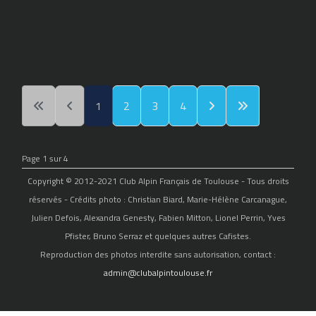
1
2
3
4
Page 1 sur 4
Copyright © 2012-2021 Club Alpin Français de Toulouse - Tous droits
réservés - Crédits photo : Christian Biard, Marie-Hélène Carcanague,
Julien Defois, Alexandra Genesty, Fabien Mitton, Lionel Perrin, Yves
Pfister, Bruno Serraz et quelques autres Cafistes.
Reproduction des photos interdite sans autorisation, contact :
admin@clubalpintoulouse.fr