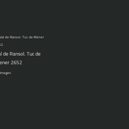
l de Ransol. Tuc de
ener 2652
 Images