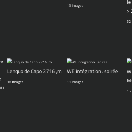
le
13 Images
>
32
WE intégration : soirée
Lenquo de Capo 2716 ,m
WE
e
M
11 Images
18 Images
ou
15