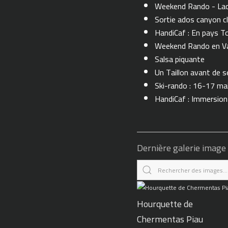
Weekend Rando - Lac 
Sortie ados canyon cl
HandiCaf : En pays T
Weekend Rando en Val
Salsa piquante
Un Taillon avant de se 
Ski-rando : 16-17 ma
HandiCaf : Immersio
Dernière galerie image
Hourquette de
Chermentas Piau