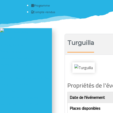
Programme
Compte-rendus
Actualité du club
Turguilla
# Programme
Nous connaître - Adhérer
Séances d'escalade
Newsletter - Facebook -
Insta
Photos des dernières sorties
Propriétés de l'
Comptes-rendus
Activités
Réductions en magasin
Date de l'événement
Se former - S'informer
Places disponibles
Refuges