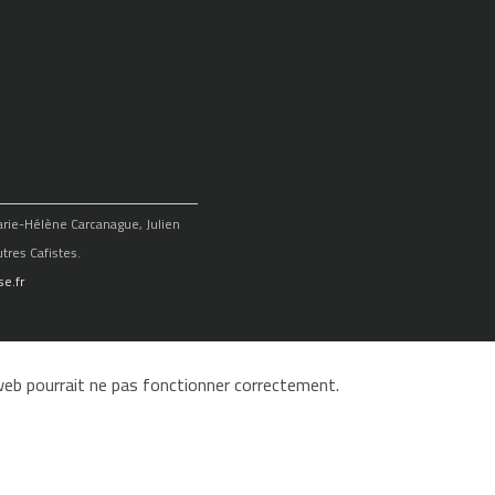
Marie-Hélène Carcanague, Julien
tres Cafistes.
e.fr
e web pourrait ne pas fonctionner correctement.