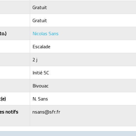
Gratuit
Gratuit
to.)
Nicolas Sans
Escalade
2 j
Initié 5C
Bivouac
(e)
N. Sans
les notifs
nsans@sfr.fr