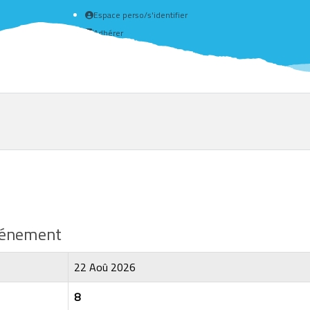
Espace perso/s'identifier
Adhérer
Créer un compte
événement
22 Aoû 2026
8