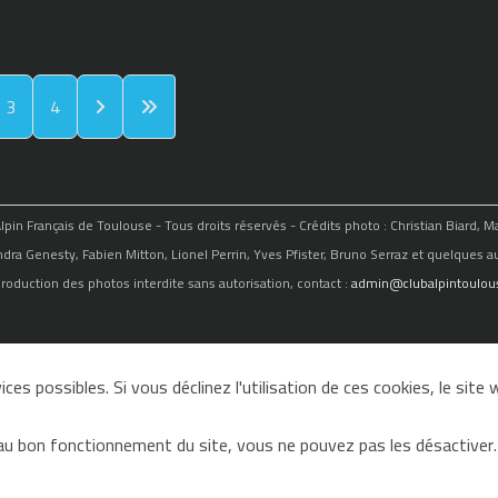
3
4
in Français de Toulouse - Tous droits réservés - Crédits photo : Christian Biard, 
ndra Genesty, Fabien Mitton, Lionel Perrin, Yves Pfister, Bruno Serraz et quelques au
roduction des photos interdite sans autorisation, contact :
admin@clubalpintoulous
ces possibles. Si vous déclinez l'utilisation de ces cookies, le sit
au bon fonctionnement du site, vous ne pouvez pas les désactiver.