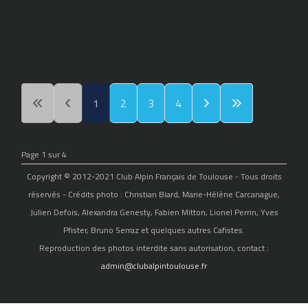
1
2
3
4
Page 1 sur 4
Copyright © 2012-2021 Club Alpin Français de Toulouse - Tous droits
réservés - Crédits photo : Christian Biard, Marie-Hélène Carcanague,
Julien Defois, Alexandra Genesty, Fabien Mitton, Lionel Perrin, Yves
Pfister, Bruno Serraz et quelques autres Cafistes.
Reproduction des photos interdite sans autorisation, contact :
admin@clubalpintoulouse.fr