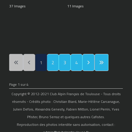
37 Images
11 Images
1
2
3
4
Page 1 sur 4
Copyright © 2012-2021 Club Alpin Français de Toulouse - Tous droits
réservés - Crédits photo : Christian Biard, Marie-Hélène Carcanague,
Julien Defois, Alexandra Genesty, Fabien Mitton, Lionel Perrin, Yves
Pfister, Bruno Serraz et quelques autres Cafistes.
Reproduction des photos interdite sans autorisation, contact :