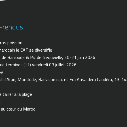
-rendus
ros poisson
arocain le CAF se diversifie
de Barroude & Pic de Neouvielle, 20-21 juin 2026
ue terminet (11) vendredi 03 juillet 2026
oy
 d'Aran, Montlude, Barracomica, et Era Ansa dera Caudèra, 13-14
tailler à la plage
i
n au cœur du Maroc