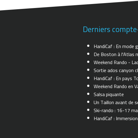
Derniers compte
HandiCaf : En mode g
De Boston à l'Atlas m
Weekend Rando - Lac 
Sortie ados canyon cl
HandiCaf : En pays T
Weekend Rando en Val
Salsa piquante
Un Taillon avant de se 
Ski-rando : 16-17 ma
HandiCaf : Immersio