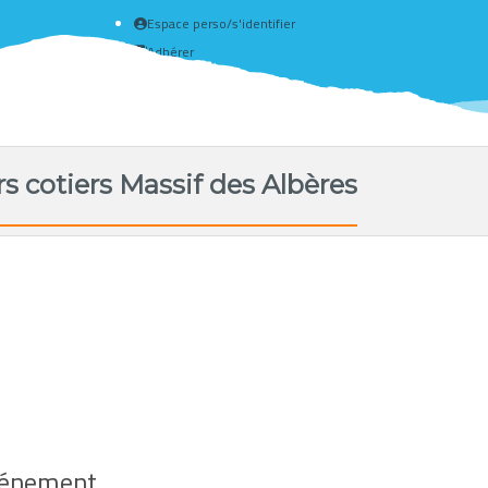
Espace perso/s'identifier
Adhérer
Créer un compte
s cotiers Massif des Albères
événement