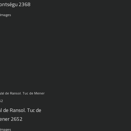
ontségu 2368
 Images
l de Ransol. Tuc de
ener 2652
 Images