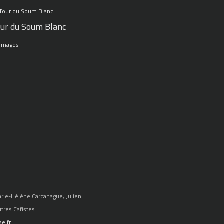
ur du Soum Blanc
 Images
Marie-Hélène Carcanague, Julien
tres Cafistes.
e.fr