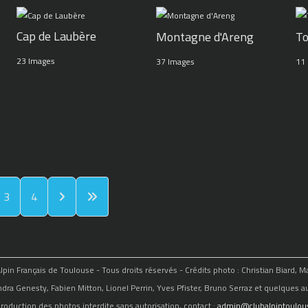
Cap de Laubère
Montagne d'Areng
To
23 Images
37 Images
11
3
4
in Français de Toulouse - Tous droits réservés - Crédits photo : Christian Biard, 
ndra Genesty, Fabien Mitton, Lionel Perrin, Yves Pfister, Bruno Serraz et quelques au
roduction des photos interdite sans autorisation, contact :
admin@clubalpintoulous