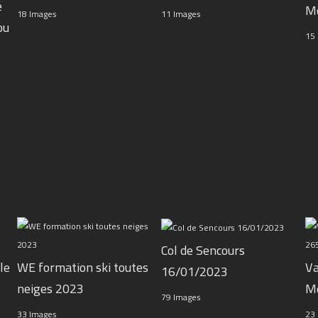
e
M
11 Images
18 Images
ou
15
Col de Sencours
le
WE formation ski toutes
Va
16/01/2023
neiges 2023
M
79 Images
33 Images
23