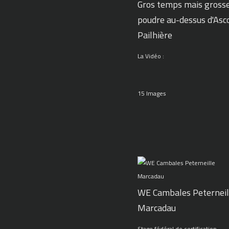
Gros temps mais gross
poudre au-dessus d'Asc
Pailhière
La Vidéo :
15 Images
WE Cambales Peterneil
Marcadau
Stage fédéral de certification