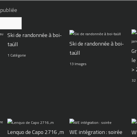
 publiée
Ski de randonnée à boi-
Ski de randonnée à boi-
taüll
Gr
taüll
1 Catégorie
le
13 Images
>
32
WE intégration : soirée
Lenquo de Capo 2716 ,m
WE