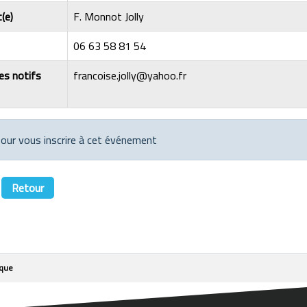
(e)
F. Monnot Jolly
06 63 58 81 54
les notifs
francoise.jolly@yahoo.fr
 pour vous inscrire à cet événement
Retour
sque