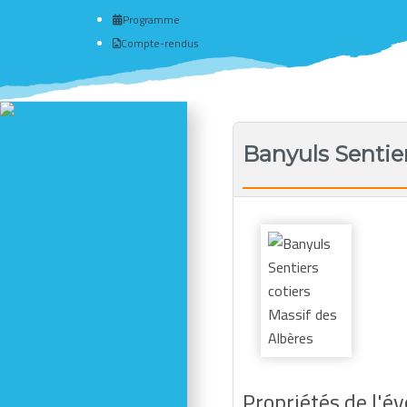
Programme
Compte-rendus
Actualité du club
Banyuls Sentier
# Programme
Nous connaître - Adhérer
Séances d'escalade
Newsletter - Facebook -
Insta
Photos des dernières sorties
Comptes-rendus
Activités
Réductions en magasin
Se former - S'informer
Propriétés de l'
Refuges