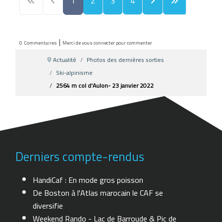
1
2
3
4
|
0
Commentaires
Merci de vous connecter pour commenter
Actualité
Photos des dernières sorties
Ski-alpinisme
2564 m col d'Aulon- 23 janvier 2022
Derniers compte-rendus
HandiCaf : En mode gros poisson
De Boston à l'Atlas marocain le CAF se
diversifie
Weekend Rando - Lac de Barroude & Pic de