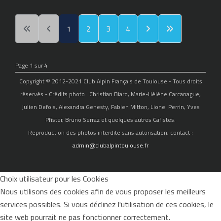
1
2
3
4
Page 1 sur 4
Copyright © 2012-2021 Club Alpin Français de Toulouse - Tous droits
réservés - Crédits photo : Christian Biard, Marie-Hélène Carcanague,
Julien Defois, Alexandra Genesty, Fabien Mitton, Lionel Perrin, Yves
Pfister, Bruno Serraz et quelques autres Cafistes.
Reproduction des photos interdite sans autorisation, contact :
admin@clubalpintoulouse.fr
Choix utilisateur pour les Cookies
Nous utilisons des cookies afin de vous proposer les meilleurs
services possibles. Si vous déclinez l'utilisation de ces cookies, le
site web pourrait ne pas fonctionner correctement.