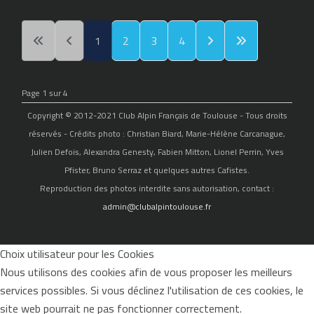
1
2
3
4
Page 1 sur 4
Copyright © 2012-2021 Club Alpin Français de Toulouse - Tous droits
réservés - Crédits photo : Christian Biard, Marie-Hélène Carcanague,
Julien Defois, Alexandra Genesty, Fabien Mitton, Lionel Perrin, Yves
Pfister, Bruno Serraz et quelques autres Cafistes.
Reproduction des photos interdite sans autorisation, contact :
admin@clubalpintoulouse.fr
Choix utilisateur pour les Cookies
Nous utilisons des cookies afin de vous proposer les meilleurs
services possibles. Si vous déclinez l'utilisation de ces cookies, le
site web pourrait ne pas fonctionner correctement.