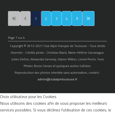
1
2
3
4
Page 1 sur 4
Copyright © 2012-2021 Club Alpin Français de Toulouse - Tous droits
réservés - Crédits photo : Christian Biard, Marie-Hélène Carcanague,
Julien Defois, Alexandra Genesty, Fabien Mitton, Lionel Perrin, Yves
Pfister, Bruno Serraz et quelques autres Cafistes.
Reproduction des photos interdite sans autorisation, contact :
admin@clubalpintoulouse.fr
Choix utilisateur pour les Cookies
Nous utilisons des cookies afin de vous proposer les meilleurs
services possibles. Si vous déclinez l'utilisation de ces cookies, le