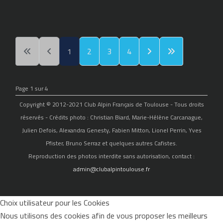
1
2
3
4
Page 1 sur 4
Copyright © 2012-2021 Club Alpin Français de Toulouse - Tous droits
réservés - Crédits photo : Christian Biard, Marie-Hélène Carcanague,
Julien Defois, Alexandra Genesty, Fabien Mitton, Lionel Perrin, Yves
Pfister, Bruno Serraz et quelques autres Cafistes.
Reproduction des photos interdite sans autorisation, contact :
admin@clubalpintoulouse.fr
Choix utilisateur pour les Cookies
Nous utilisons des cookies afin de vous proposer les meilleurs