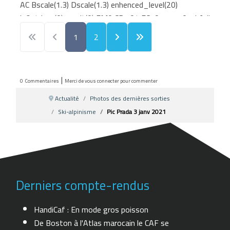
AC Bscale(1.3) Dscale(1.3) enhenced_level(20)
isOutdoor(0) result(0) FM0 CR1.04 FC101111101: bfalic
0000X:zzzzzH87020jzzzzzz0 a
1
2
605305c04385f04224503ea1040 c30 e02c2 0 034e
f431c 0 0 0 0 0 0 0 031cf1a8f123 159 1308f197f11e
159 1308f167f104 259 1312f16ef102 259
|
0
Commentaires
Merci de vous connecter pour commenter
131cf185f10a 259 1326f192f10a 259 1330f19ff102
259 133af1a2f0fc 259 1344f1a9f101 259
Actualité
Photos des dernières sorties
133af1a5f10d 359 125375d1e 33e1c21 02b 025 0 5
Ski-alpinisme
Pic Prada 3 janv 2021
0162e2d3732161929201d1a1b f282723 a 6 51a1c
b11322e383b46403d3e32354d4c46294b4c4822172042
Derniers compte-rendus
HandiCaf : En mode gros poisson
De Boston à l'Atlas marocain le CAF se