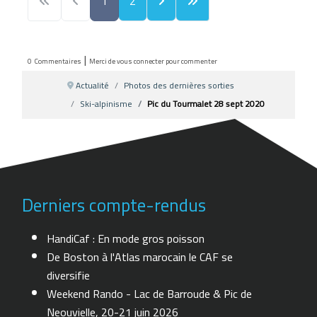
1
2
|
0
Commentaires
Merci de vous connecter pour commenter
Actualité
Photos des dernières sorties
Ski-alpinisme
Pic du Tourmalet 28 sept 2020
Derniers compte-rendus
HandiCaf : En mode gros poisson
De Boston à l'Atlas marocain le CAF se
diversifie
Weekend Rando - Lac de Barroude & Pic de
Neouvielle, 20-21 juin 2026