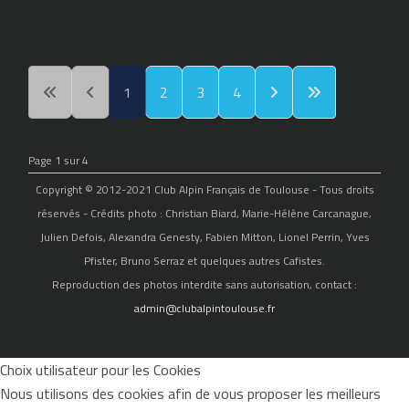
1
2
3
4
Page 1 sur 4
Copyright © 2012-2021 Club Alpin Français de Toulouse - Tous droits
réservés - Crédits photo : Christian Biard, Marie-Hélène Carcanague,
Julien Defois, Alexandra Genesty, Fabien Mitton, Lionel Perrin, Yves
Pfister, Bruno Serraz et quelques autres Cafistes.
Reproduction des photos interdite sans autorisation, contact :
admin@clubalpintoulouse.fr
Choix utilisateur pour les Cookies
Nous utilisons des cookies afin de vous proposer les meilleurs