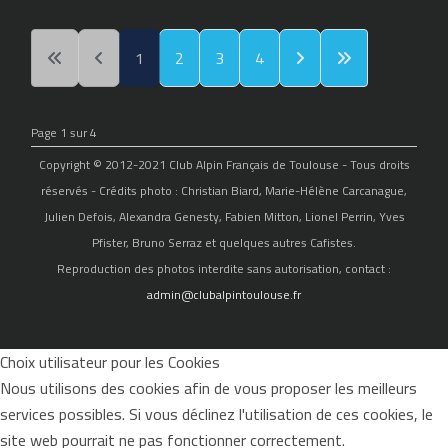
1
2
3
4
Page 1 sur 4
Copyright © 2012-2021 Club Alpin Français de Toulouse - Tous droits
réservés - Crédits photo : Christian Biard, Marie-Hélène Carcanague,
Julien Defois, Alexandra Genesty, Fabien Mitton, Lionel Perrin, Yves
Pfister, Bruno Serraz et quelques autres Cafistes.
Reproduction des photos interdite sans autorisation, contact :
admin@clubalpintoulouse.fr
Choix utilisateur pour les Cookies
Nous utilisons des cookies afin de vous proposer les meilleurs
services possibles. Si vous déclinez l'utilisation de ces cookies, le
site web pourrait ne pas fonctionner correctement.