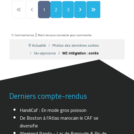
1
2
3
|
0
Commentaires
Merci de vous connecter pour commenter
Actualité
Photos des dernières sorties
Ski-alpinisme
WE intégration : soirée
Derniers compte-rendus
HandiCaf : En mode gros poisson
De Boston à l'Atlas marocain le CAF se
diversifie
Weekend Rando - Lac de Barroude & Pic de