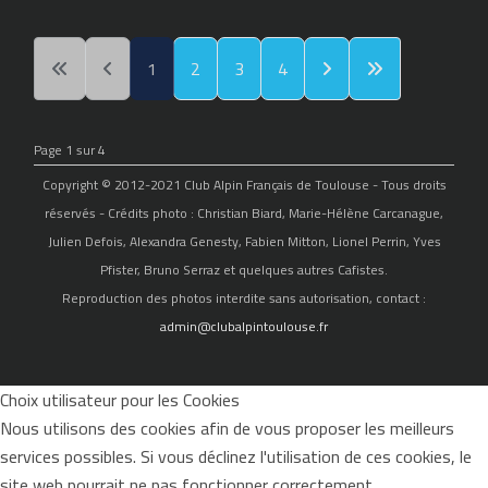
1
2
3
4
Page 1 sur 4
Copyright © 2012-2021 Club Alpin Français de Toulouse - Tous droits
réservés - Crédits photo : Christian Biard, Marie-Hélène Carcanague,
Julien Defois, Alexandra Genesty, Fabien Mitton, Lionel Perrin, Yves
Pfister, Bruno Serraz et quelques autres Cafistes.
Reproduction des photos interdite sans autorisation, contact :
admin@clubalpintoulouse.fr
Choix utilisateur pour les Cookies
Nous utilisons des cookies afin de vous proposer les meilleurs
services possibles. Si vous déclinez l'utilisation de ces cookies, le
site web pourrait ne pas fonctionner correctement.