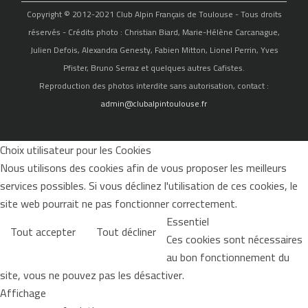
Copyright © 2012-2021 Club Alpin Français de Toulouse - Tous droits
réservés - Crédits photo : Christian Biard, Marie-Hélène Carcanague,
Julien Defois, Alexandra Genesty, Fabien Mitton, Lionel Perrin, Yves
Pfister, Bruno Serraz et quelques autres Cafistes.
Reproduction des photos interdite sans autorisation, contact :
admin@clubalpintoulouse.fr
Choix utilisateur pour les Cookies
Nous utilisons des cookies afin de vous proposer les meilleurs
services possibles. Si vous déclinez l'utilisation de ces cookies, le
site web pourrait ne pas fonctionner correctement.
Essentiel
Tout accepter
Tout décliner
Ces cookies sont nécessaires
au bon fonctionnement du
site, vous ne pouvez pas les désactiver.
Affichage