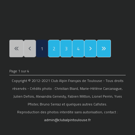
1
2
3
4
Page 1 sur 4
Copyright © 2012-2021 Club Alpin Français de Toulouse - Tous droits
réservés - Crédits photo : Christian Biard, Marie-Hélène Carcanague,
Julien Defois, Alexandra Genesty, Fabien Mitton, Lionel Perrin, Yves
Pfister, Bruno Serraz et quelques autres Cafistes.
Reproduction des photos interdite sans autorisation, contact :
admin@clubalpintoulouse.fr