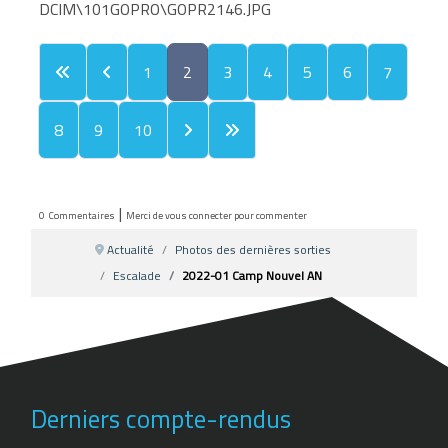
DCIM\101GOPRO\GOPR2146.JPG
1
2
3
4
5
6
7
8
9
10
|
0
Commentaires
Merci de vous connecter pour commenter
Actualité
Photos des dernières sorties
Escalade
2022-01 Camp Nouvel AN
Derniers compte-rendus