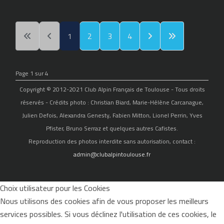
1
2
3
4
Page 1 sur 4
Copyright © 2012-2021 Club Alpin Français de Toulouse - Tous droits
réservés - Crédits photo : Christian Biard, Marie-Hélène Carcanague,
Julien Defois, Alexandra Genesty, Fabien Mitton, Lionel Perrin, Yves
Pfister, Bruno Serraz et quelques autres Cafistes.
Reproduction des photos interdite sans autorisation, contact :
admin@clubalpintoulouse.fr
Choix utilisateur pour les Cookies
Nous utilisons des cookies afin de vous proposer les meilleurs
services possibles. Si vous déclinez l'utilisation de ces cookies, le