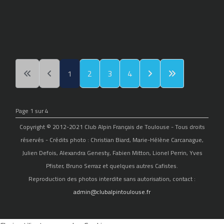
1
2
3
4
Page 1 sur 4
Copyright © 2012-2021 Club Alpin Français de Toulouse - Tous droits
réservés - Crédits photo : Christian Biard, Marie-Hélène Carcanague,
Julien Defois, Alexandra Genesty, Fabien Mitton, Lionel Perrin, Yves
Pfister, Bruno Serraz et quelques autres Cafistes.
Reproduction des photos interdite sans autorisation, contact :
admin@clubalpintoulouse.fr