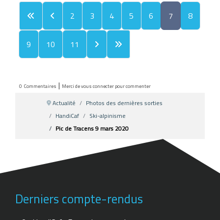
2
3
4
5
6
7
8
9
10
11
|
0
Commentaires
Merci de vous connecter pour commenter
Actualité
Photos des dernières sorties
HandiCaf
Ski-alpinisme
Pic de Tracens 9 mars 2020
Derniers compte-rendus