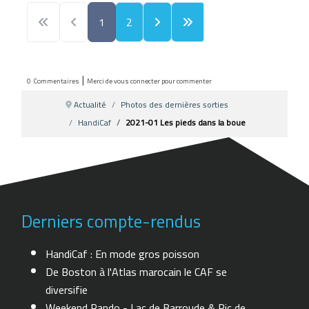
1
2
|
0
Commentaires
Merci de vous connecter pour commenter
Actualité
Photos des dernières sorties
HandiCaf
2021-01 Les pieds dans la boue
Derniers compte-rendus
HandiCaf : En mode gros poisson
De Boston à l'Atlas marocain le CAF se
diversifie
Weekend Rando - Lac de Barroude & Pic de