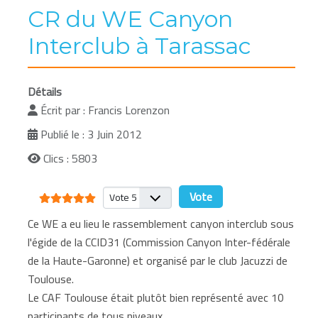
CR du WE Canyon
Interclub à Tarassac
Détails
Écrit par :
Francis Lorenzon
Publié le : 3 Juin 2012
Clics : 5803
Vote utilisateur:
5
/
5
Veuillez voter
Ce WE a eu lieu le rassemblement canyon interclub sous
l'égide de la CCID31 (Commission Canyon Inter-fédérale
de la Haute-Garonne) et organisé par le club Jacuzzi de
Toulouse.
Le CAF Toulouse était plutôt bien représenté avec 10
participants de tous niveaux.