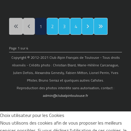
1
2
3
4
Page 1 sur 4
Copyright © 2012-2021 Club Alpin Français de Toulouse - Tous droits
réservés - Crédits photo : Christian Biard, Marie-Hélène Carcanague,
Julien Defois, Alexandra Genesty, Fabien Mitton, Lionel Perrin, Yves
Pfister, Bruno Serraz et quelques autres Cafistes.
Reproduction des photos interdite sans autorisation, contact :
admin@clubalpintoulouse.fr
Choix utilisateur pour les Cookies
Nous utilisons des cookies afin de vous proposer les meilleurs
services possibles. Si vous déclinez l'utilisation de ces cookies, le