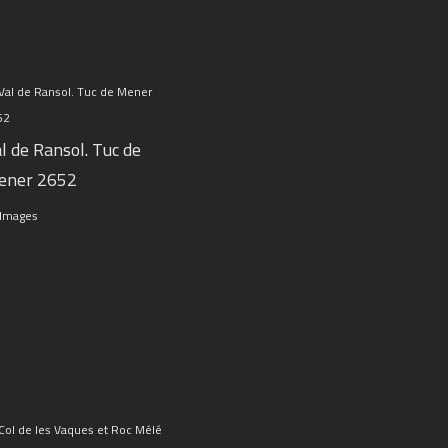
l de Ransol. Tuc de
ener 2652
 Images