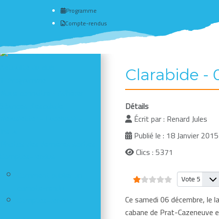
Programme
Compte-rendus
Actualité du club
Clarabide -
# Programme
Nous connaître - Adhérer
Séances d'escalade
Détails
Newsletter - Facebook -
Écrit par :
Renard Jules
Insta
Publié le : 18 Janvier 2015
Photos des dernières sorties
Clics : 5371
Comptes-rendus
Vote utilisateur:
1
/
5
Comment publier un
Veuillez vote
compte-rendu
Ce samedi 06 décembre, le lac
Comptes-rendus
cabane de Prat-Cazeneuve en