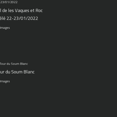
l de les Vaques et Roc
élé 22-23/01/2022
 Images
ur du Soum Blanc
 Images