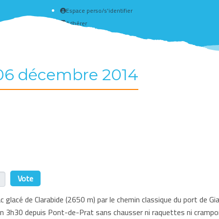
Espace perso/s'identifier
Adhérer
Créer un compte
 06 décembre 2014
r
 glacé de Clarabide (2650 m) par le chemin classique du port de Gias.
 3h30 depuis Pont-de-Prat sans chausser ni raquettes ni crampo