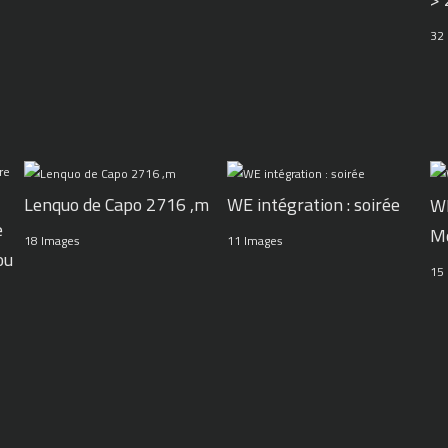
32
WE intégration : soirée
Lenquo de Capo 2716 ,m
WE
e
M
11 Images
18 Images
ou
15