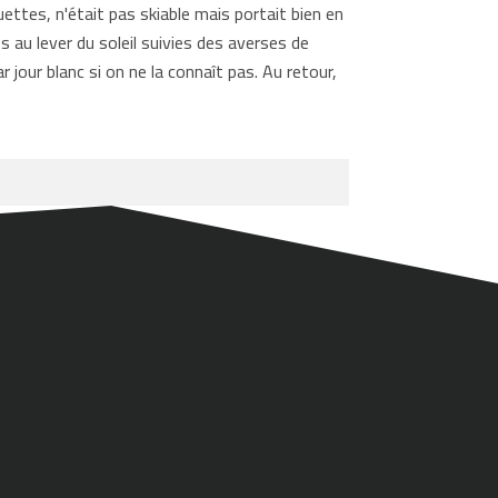
uettes, n'était pas skiable mais portait bien en
s au lever du soleil suivies des averses de
jour blanc si on ne la connaît pas. Au retour,