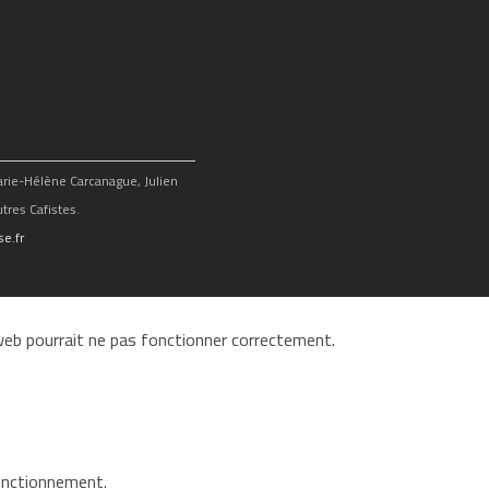
Marie-Hélène Carcanague, Julien
tres Cafistes.
e.fr
e web pourrait ne pas fonctionner correctement.
fonctionnement.