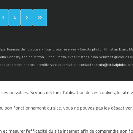
3
4
in Français de Toulouse - Tous droits réservés - Crédits photo : Christian Biard, 
ndra Genesty, Fabien Mitton, Lionel Perrin, Yves Pfister, Bruno Serraz et quelques au
roduction des photos interdite sans autorisation, contact :
admin@clubalpintoulous
ces possibles. Si vous déclinez l'utilisation de ces cookies, le sit
au bon fonctionnement du site, vous ne pouvez pas les désactiver.
on et mesurer l'efficacité du site internet afin de comprendre son 