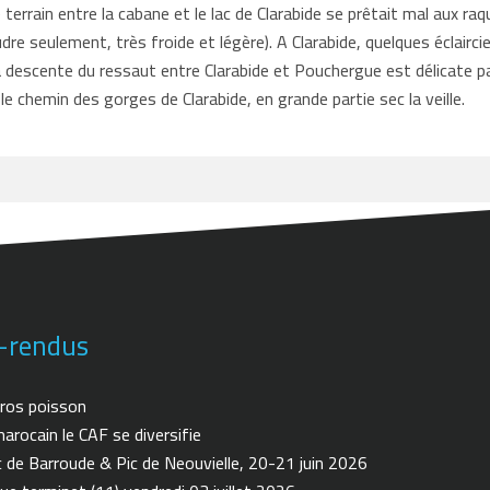
errain entre la cabane et le lac de Clarabide se prêtait mal aux raq
 seulement, très froide et légère). A Clarabide, quelques éclaircie
 descente du ressaut entre Clarabide et Pouchergue est délicate par 
 le chemin des gorges de Clarabide, en grande partie sec la veille.
-rendus
ros poisson
arocain le CAF se diversifie
de Barroude & Pic de Neouvielle, 20-21 juin 2026