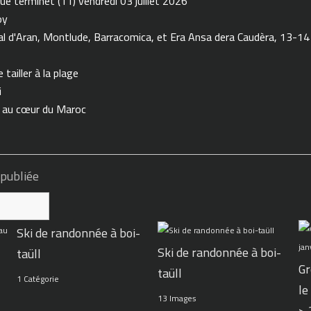
ue terminet (11) vendredi 03 juillet 2026
oy
 d'Aran, Montlude, Barracomica, et Era Ansa dera Caudèra, 13-14
tailler à la plage
i
n au cœur du Maroc
 publiée
Ski de randonnée à boi-
Ski de randonnée à boi-
taüll
Gr
taüll
1 Catégorie
le
13 Images
>