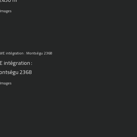
 Images
 intégration :
ontségu 2368
 Images