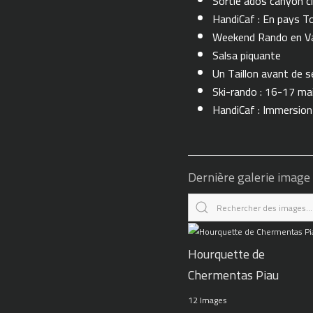
Sortie ados canyon cl
HandiCaf : En pays T
Weekend Rando en Val
Salsa piquante
Un Taillon avant de se 
Ski-rando : 16-17 ma
HandiCaf : Immersio
Dernière galerie image
Hourquette de
Chermentas Piau
12 Images