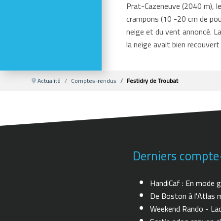
Activités
Prat-Cazeneuve (2040 m), le t
Réductions en magasin
crampons (10 -20 cm de poudre
Se former - S'informer
neige et du vent annoncé. La
Refuges
la neige avait bien recouvert
Météo
Webcams
Actualité
Comptes-rendus
Festidry de Troubat
Derniers compte
HandiCaf : En mode g
De Boston à l'Atlas m
Weekend Rando - Lac 