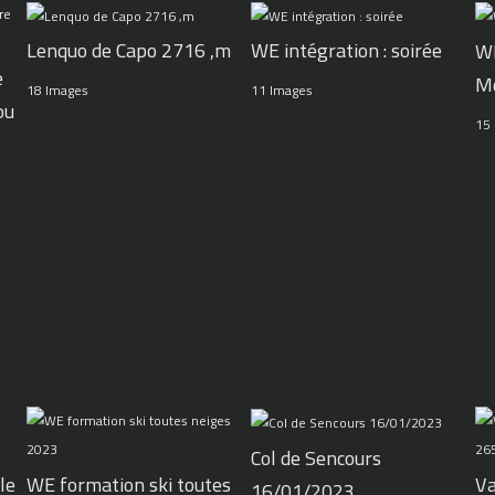
WE intégration : soirée
Lenquo de Capo 2716 ,m
WE
e
M
11 Images
18 Images
ou
15
Col de Sencours
le
WE formation ski toutes
Va
16/01/2023