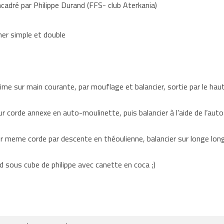
cadré par Philippe Durand (FFS- club Aterkania)
ner simple et double
e sur main courante, par mouflage et balancier, sortie par le haut
ur corde annexe en auto-moulinette, puis balancier à l’aide de l’au
ur meme corde par descente en théoulienne, balancier sur longe lon
ud sous cube de philippe avec canette en coca ;)