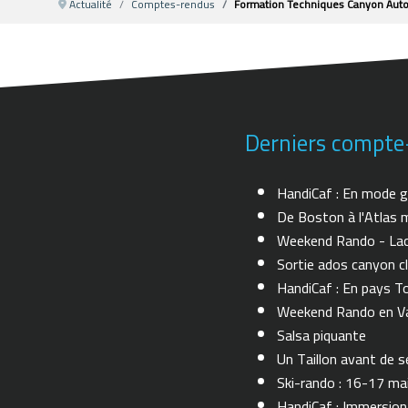
Actualité
Comptes-rendus
Formation Techniques Canyon Auto-
Derniers compte
HandiCaf : En mode g
De Boston à l'Atlas m
Weekend Rando - Lac 
Sortie ados canyon cl
HandiCaf : En pays T
Weekend Rando en Val
Salsa piquante
Un Taillon avant de se 
Ski-rando : 16-17 ma
HandiCaf : Immersio