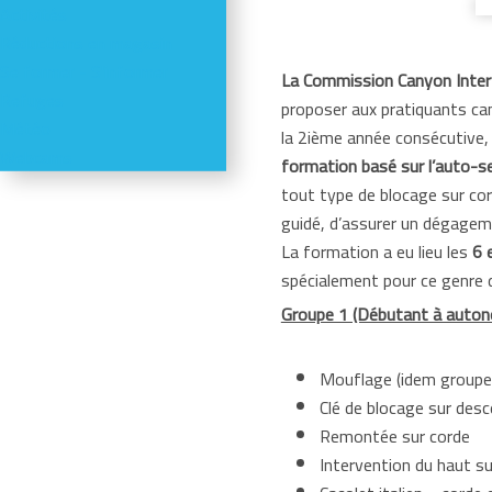
Activités
Réductions en magasin
Se former - S'informer
La Commission Canyon Inter
Refuges
proposer aux pratiquants ca
Météo
la 2ième année consécutive,
Webcams
formation basé sur l’auto-s
tout type de blocage sur cor
guidé, d’assurer un dégagemen
La formation a eu lieu les
6 
spécialement pour ce genre d
Groupe 1 (Débutant à auto
Mouflage (idem groupe
Clé de blocage sur des
Remontée sur corde
Intervention du haut su