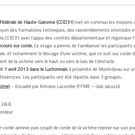
fédérale de Haute-Garonne (CCID31)
met en commun les moyens de
nyon des formations techniques, des rassemblements interclubs et
 la CCID31 avec l’appui des comités départementaux et régionaux
ecours sur corde.
Ce stage a permis de familiariser les participant
de, et notamment le blocage d’une victime, que ce soit sur corde d
t de la victime vers le haut ou vers le bas de l’obstacle.
et 7 avril 2013 dans le Luchonnais
à proximité de Montréjeau sur u
'exercices. Les participants ont été répartis dans 3 groupes :
nome)
– Encadré par Antoine Lacombe (FFME – club Jacuzzi)
 2&3)
cendeur
r corde annexe puis coupé de corde de la victime reprise sur son 