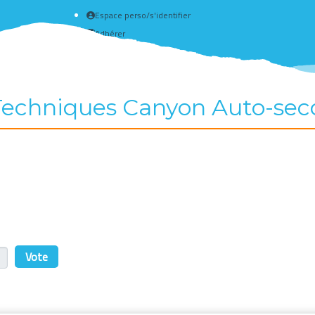
Espace perso/s'identifier
Adhérer
Créer un compte
echniques Canyon Auto-secour
r