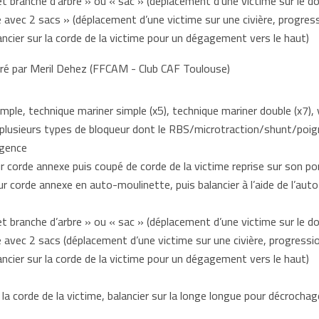
 et branche d’arbre » ou « sac » (déplacement d’une victime sur le d
e avec 2 sacs » (déplacement d’une victime sur une civière, progress
ancier sur la corde de la victime pour un dégagement vers le haut)
é par Meril Dehez (FFCAM - Club CAF Toulouse)
mple, technique mariner simple (x5), technique mariner double (x7)
e plusieurs types de bloqueur dont le RBS/microtraction/shunt/poi
gence
r corde annexe puis coupé de corde de la victime reprise sur son 
ur corde annexe en auto-moulinette, puis balancier à l’aide de l’au
et branche d’arbre » ou « sac » (déplacement d’une victime sur le do
e avec 2 sacs (déplacement d’une victime sur une civière, progressio
ancier sur la corde de la victime pour un dégagement vers le haut)
 la corde de la victime, balancier sur la longe longue pour décrocha