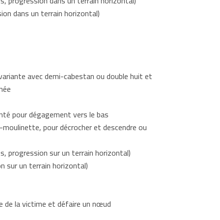
os, progression dans un terrain horizontal)
ion dans un terrain horizontal)
, variante avec demi-cabestan ou double huit et
gnée
ponté pour dégagement vers le bas
to-moulinette, pour décrocher et descendre ou
s, progression sur un terrain horizontal)
n sur un terrain horizontal)
ge de la victime et défaire un nœud