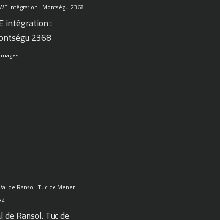
 intégration :
ontségu 2368
 Images
l de Ransol. Tuc de