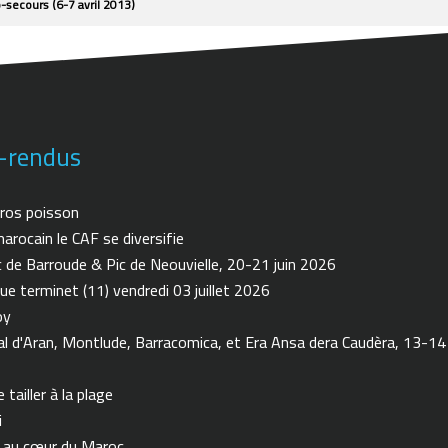
secours (6-7 avril 2013)
-rendus
ros poisson
arocain le CAF se diversifie
de Barroude & Pic de Neouvielle, 20-21 juin 2026
ue terminet (11) vendredi 03 juillet 2026
oy
 d'Aran, Montlude, Barracomica, et Era Ansa dera Caudèra, 13-14
tailler à la plage
i
n au cœur du Maroc