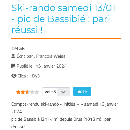
Ski-rando samedi 13/01
- pic de Bassibié : pari
réussi !
Détails
Écrit par :
Francois Weiss
Publié le : 15 Janvier 2024
Clics : 1843
Vote utilisateur:
2.5
/
5
Veuillez voter
Compte-rendu ski-rando « initiés + » samedi 13 janvier
2024
pic de Bassibié (2114 m) depuis Orus (1013 m) : pari
réussi !