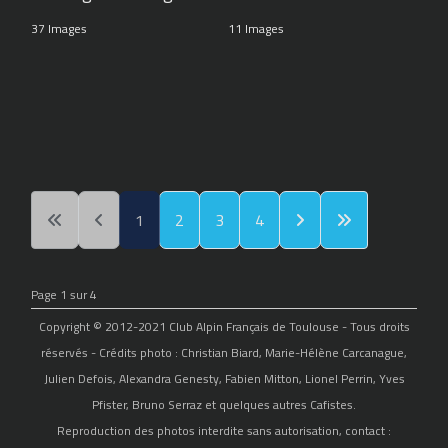
37 Images
11 Images
1
2
3
4
Page 1 sur 4
Copyright © 2012-2021 Club Alpin Français de Toulouse - Tous droits
réservés - Crédits photo : Christian Biard, Marie-Hélène Carcanague,
Julien Defois, Alexandra Genesty, Fabien Mitton, Lionel Perrin, Yves
Pfister, Bruno Serraz et quelques autres Cafistes.
Reproduction des photos interdite sans autorisation, contact :