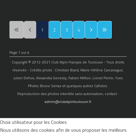
1
2
3
4
Page 1 sur 4
Copyright © 2012-2021 Club Alpin Français de Toulouse - Tous droits
réservés - Crédits photo : Christian Biard, Marie-Hélène Carcanague,
Julien Defois, Alexandra Genesty, Fabien Mitton, Lionel Perrin, Yves
Pfister, Bruno Serraz et quelques autres Cafistes.
Reproduction des photos interdite sans autorisation, contact :
admin@clubalpintoulouse.fr
Choix utilisateur pour les Cookies
Nous utilisons des cookies afin de vous proposer les meilleurs