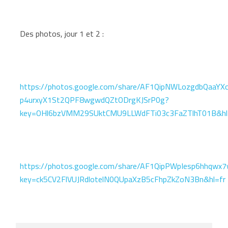
Des photos, jour 1 et 2 :
https://photos.google.com/share/AF1QipNWLozgdbQaa
p4urxyX1St2QPF8wgwdQZtODrgKJSrP0g?
key=OHl6bzVMM29SUktCMU9LLWdFTi03c3FaZTlhT01B&hl
https://photos.google.com/share/AF1QipPWpIesp6hhq
key=ck5CV2FlVUJRdlotelN0QUpaXzB5cFhpZkZoN3Bn&hl=fr