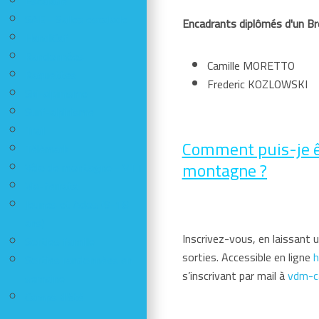
Escalade
SAE - Salles escalade
Encadrants diplômés d'un Bre
HandiCaf
Randonnées
Camille MORETTO
Raquettes
Frederic KOZLOWSKI
Ski-alpinisme
Surf-alpinisme
Trail
Comment puis-je êt
Télémark
montagne ?
Vélo de montagne - VTT
Via-ferrata
Jeunes et Ados (9-18
ans)
Inscrivez-vous, en laissant u
Sorties famille
sorties. Accessible en ligne
h
Sorties randonnées en
s’inscrivant par mail à
vdm-c
semaine
Camps d'été