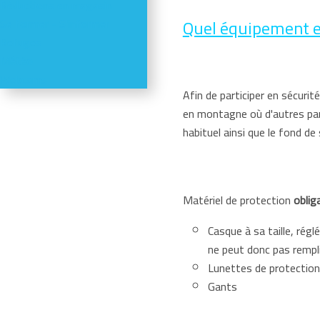
Réductions en magasin
Quel équipement es
Se former - S'informer
Refuges
Météo
Webcams
Afin de participer en sécuri
en montagne où d'autres par
habituel ainsi que le fond d
Matériel de protection
oblig
Casque à sa taille, rég
ne peut donc pas rempli
Lunettes de protection
Gants