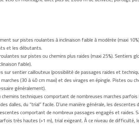
ment sur pistes roulantes à inclinaison faible à modérée (maxi 10
ants et les débutants.
oulantes sur pistes ou chemins plus raides (maxi 25%). Sentiers gl
linaison faible).
 sur sentier caillouteux (possibilité de passages raides et techni
s marches (30 à 40 cm maxi) et des virages en épingle. Pistes ou c
cessaire généralement).
u chemins techniques comportant de nombreuses marches parfois h
 des dalles, du “trial” facile. D’une manière générale, les descente
escentes comportant de nombreux passages engagés et raides. Sau
fois très hautes (>1 m), trial exigeant. À ce niveau de difficulté,