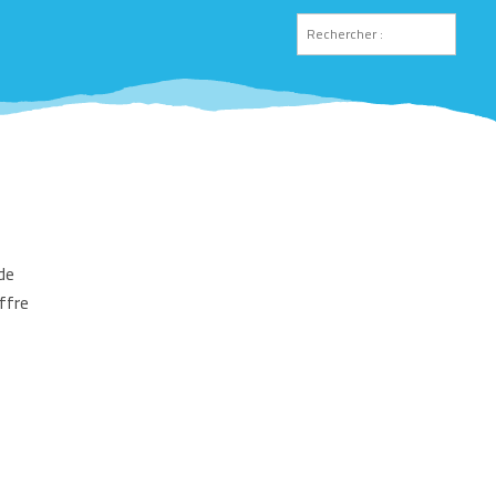
de
ffre