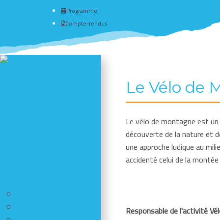
Programme
Compte-rendus
Actualité du club
Le Vélo de 
# Programme
Nous connaître - Adhérer
Séances d'escalade
Le vélo de montagne est un s
Newsletter - Facebook -
découverte de la nature et d
Insta
une approche ludique au mili
Photos des dernières sorties
accidenté celui de la montée
Comptes-rendus
Activités
Alpinisme
Canyon
Responsable de l'activité V