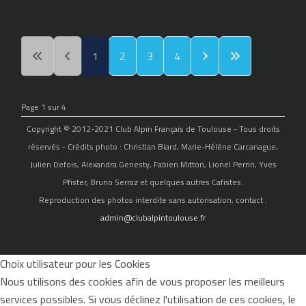
1
2
3
4
Page 1 sur 4
Copyright © 2012-2021 Club Alpin Français de Toulouse - Tous droits
réservés - Crédits photo : Christian Biard, Marie-Hélène Carcanague,
Julien Defois, Alexandra Genesty, Fabien Mitton, Lionel Perrin, Yves
Pfister, Bruno Serraz et quelques autres Cafistes.
Reproduction des photos interdite sans autorisation, contact :
admin@clubalpintoulouse.fr
Choix utilisateur pour les Cookies
Nous utilisons des cookies afin de vous proposer les meilleurs
services possibles. Si vous déclinez l'utilisation de ces cookies, le