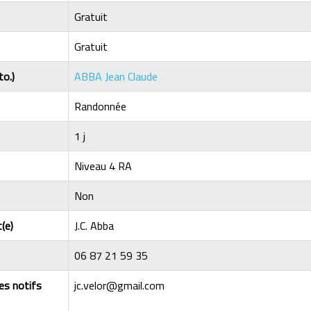
Gratuit
Gratuit
to.)
ABBA Jean Claude
Randonnée
1 j
Niveau 4 RA
Non
(e)
J.C. Abba
06 87 21 59 35
les notifs
jc.velor@gmail.com