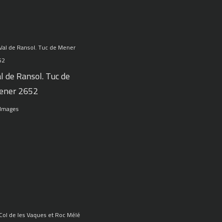
l de Ransol. Tuc de
ener 2652
 Images