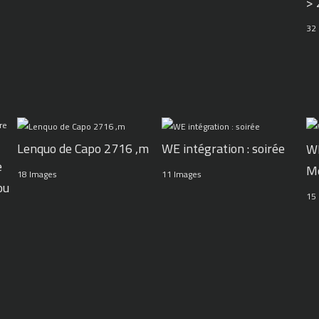
>
32
WE intégration : soirée
Lenquo de Capo 2716 ,m
WE
e
M
11 Images
18 Images
ou
15