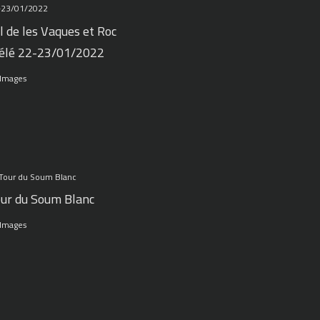
l de les Vaques et Roc
élé 22-23/01/2022
 Images
ur du Soum Blanc
 Images