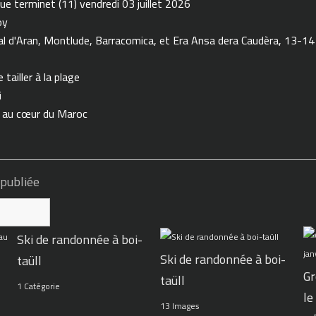
ue terminet (11) vendredi 03 juillet 2026
oy
 d'Aran, Montlude, Barracomica, et Era Ansa dera Caudèra, 13-14
tailler à la plage
i
n au cœur du Maroc
 publiée
Ski de randonnée à boi-
Ski de randonnée à boi-
taüll
Gr
taüll
1 Catégorie
le
13 Images