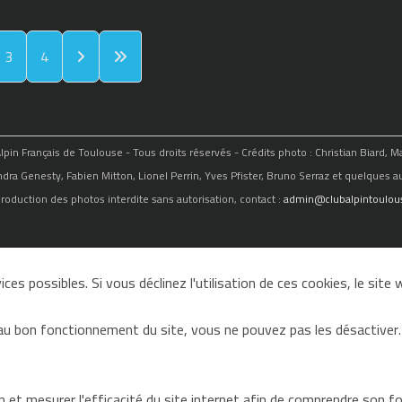
3
4
in Français de Toulouse - Tous droits réservés - Crédits photo : Christian Biard, 
ndra Genesty, Fabien Mitton, Lionel Perrin, Yves Pfister, Bruno Serraz et quelques au
roduction des photos interdite sans autorisation, contact :
admin@clubalpintoulous
ces possibles. Si vous déclinez l'utilisation de ces cookies, le sit
au bon fonctionnement du site, vous ne pouvez pas les désactiver.
on et mesurer l'efficacité du site internet afin de comprendre son 