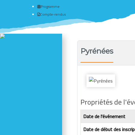
Programme
Compte-rendus
Actualité du club
Pyrénées
# Programme
Nous connaître - Adhérer
Séances d'escalade
Newsletter - Facebook -
Insta
Photos des dernières sorties
Propriétés de l'
Comptes-rendus
Activités
Réductions en magasin
Date de l'événement
Se former - S'informer
Date de début des inscrip
Refuges