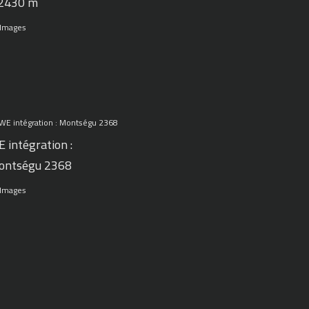
 2430 m
 Images
 intégration :
ontségu 2368
 Images