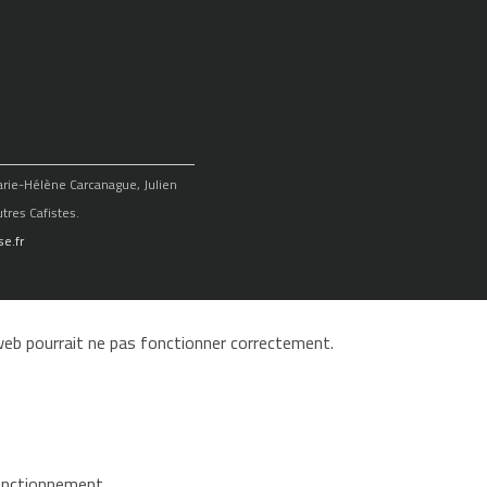
Marie-Hélène Carcanague, Julien
tres Cafistes.
e.fr
e web pourrait ne pas fonctionner correctement.
fonctionnement.