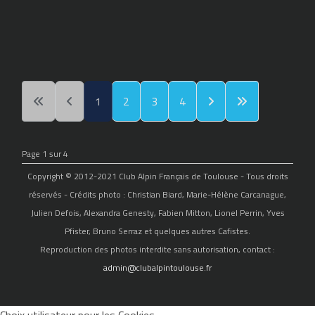
1
2
3
4
Page 1 sur 4
Copyright © 2012-2021 Club Alpin Français de Toulouse - Tous droits
réservés - Crédits photo : Christian Biard, Marie-Hélène Carcanague,
Julien Defois, Alexandra Genesty, Fabien Mitton, Lionel Perrin, Yves
Pfister, Bruno Serraz et quelques autres Cafistes.
Reproduction des photos interdite sans autorisation, contact :
admin@clubalpintoulouse.fr