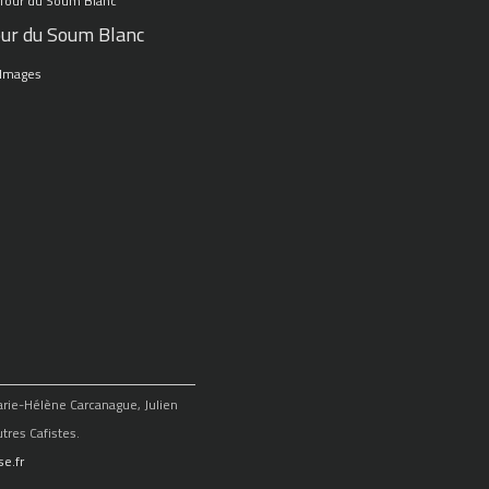
ur du Soum Blanc
 Images
Marie-Hélène Carcanague, Julien
tres Cafistes.
e.fr