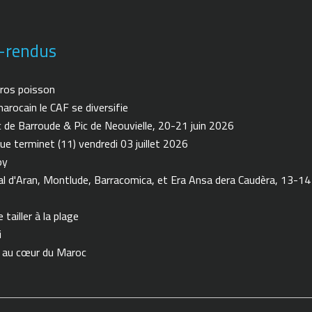
-rendus
ros poisson
arocain le CAF se diversifie
de Barroude & Pic de Neouvielle, 20-21 juin 2026
ue terminet (11) vendredi 03 juillet 2026
oy
 d'Aran, Montlude, Barracomica, et Era Ansa dera Caudèra, 13-14
tailler à la plage
i
n au cœur du Maroc