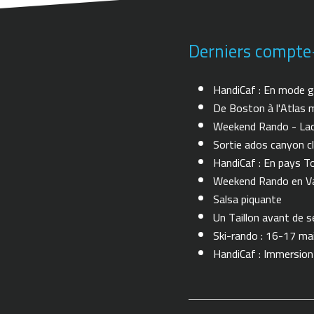
Derniers compte
HandiCaf : En mode g
De Boston à l'Atlas m
Weekend Rando - Lac 
Sortie ados canyon cl
HandiCaf : En pays T
Weekend Rando en Val
Salsa piquante
Un Taillon avant de se 
Ski-rando : 16-17 ma
HandiCaf : Immersio