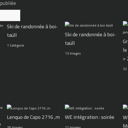
 publiée
Ski de randonnée à boi-
Ski de randonnée à boi-
taüll
Gr
taüll
1 Catégorie
le
13 Images
>
32
WE intégration : soirée
Lenquo de Capo 2716 ,m
WE
e
M
11 Images
18 Images