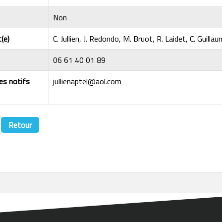
Non
(e)
C. Jullien, J. Redondo, M. Bruot, R. Laidet, C. Guilla
06 61 40 01 89
les notifs
jullienaptel@aol.com
Retour