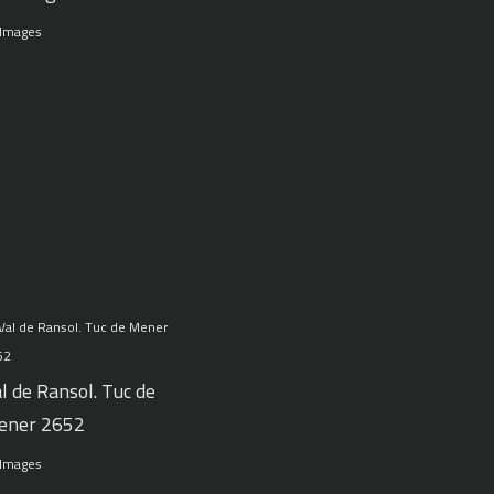
 Images
l de Ransol. Tuc de
ener 2652
 Images