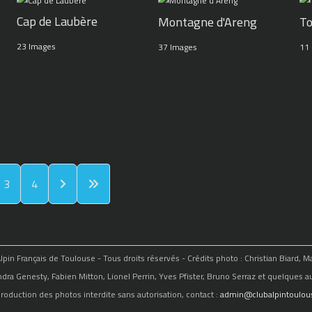
Cap de Laubère
Montagne d'Areng
To
23 Images
37 Images
11
3
4
in Français de Toulouse - Tous droits réservés - Crédits photo : Christian Biard, 
ndra Genesty, Fabien Mitton, Lionel Perrin, Yves Pfister, Bruno Serraz et quelques au
roduction des photos interdite sans autorisation, contact :
admin@clubalpintoulous