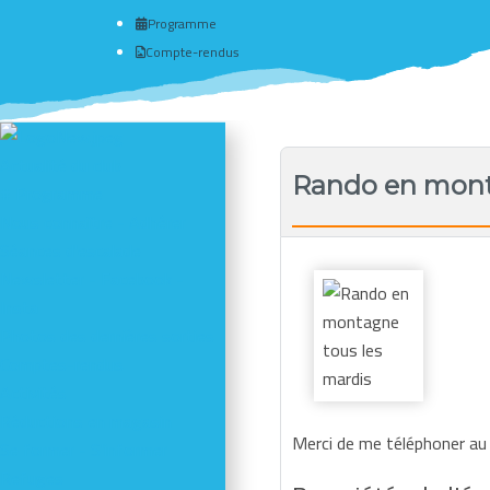
Programme
Compte-rendus
Actualité du club
Rando en mont
# Programme
Nous connaître - Adhérer
Séances d'escalade
Newsletter - Facebook -
Insta
Photos des dernières sorties
Comptes-rendus
Activités
Réductions en magasin
Merci de me téléphoner au
Se former - S'informer
Refuges