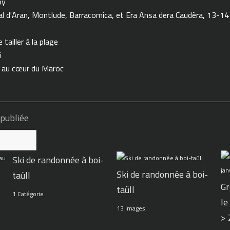
oy
 d'Aran, Montlude, Barracomica, et Era Ansa dera Caudèra, 13-14
tailler à la plage
i
n au cœur du Maroc
 publiée
Ski de randonnée à boi-
Ski de randonnée à boi-
taüll
Gr
taüll
1 Catégorie
le
13 Images
>