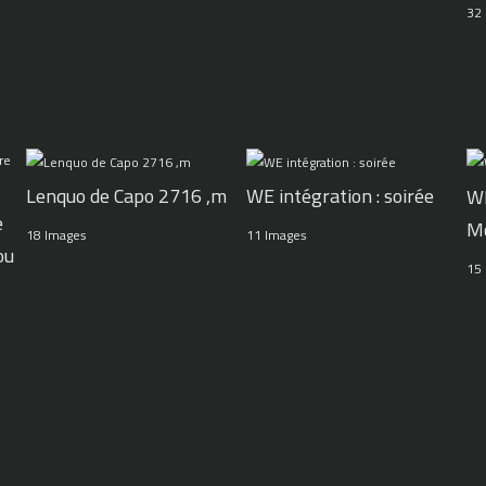
32
WE intégration : soirée
Lenquo de Capo 2716 ,m
WE
e
M
11 Images
18 Images
ou
15