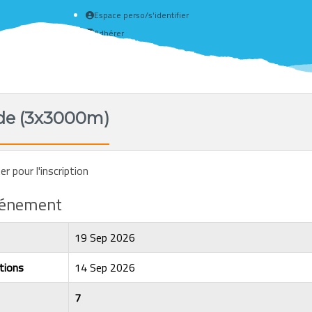
Espace perso/s'identifier
Adhérer
Créer un compte
ide (3x3000m)
r pour l'inscription
événement
19 Sep 2026
tions
14 Sep 2026
7