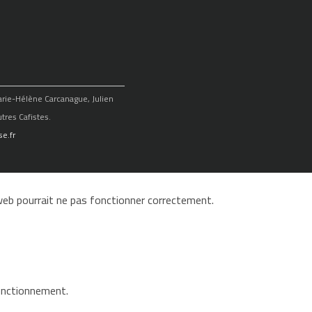
Marie-Hélène Carcanague, Julien
tres Cafistes.
e.fr
e web pourrait ne pas fonctionner correctement.
fonctionnement.