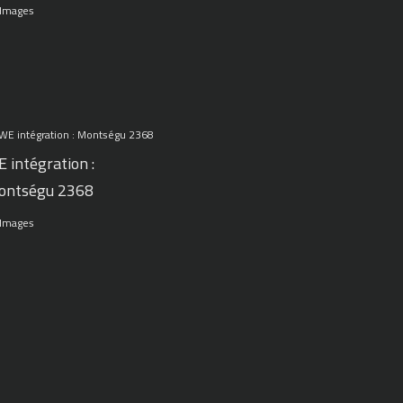
 Images
 intégration :
ontségu 2368
 Images