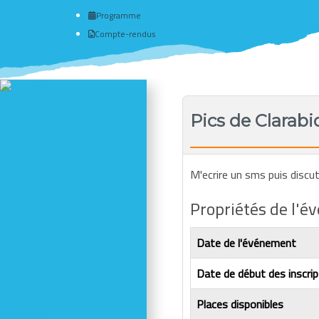
Programme
Compte-rendus
Actualité du club
Pics de Clarab
# Programme
Nous connaître - Adhérer
Séances d'escalade
M'ecrire un sms puis discute
Newsletter - Facebook -
Insta
Propriétés de l'
Photos des dernières sorties
Comptes-rendus
Date de l'événement
Activités
Date de début des inscrip
Réductions en magasin
Se former - S'informer
Places disponibles
Refuges