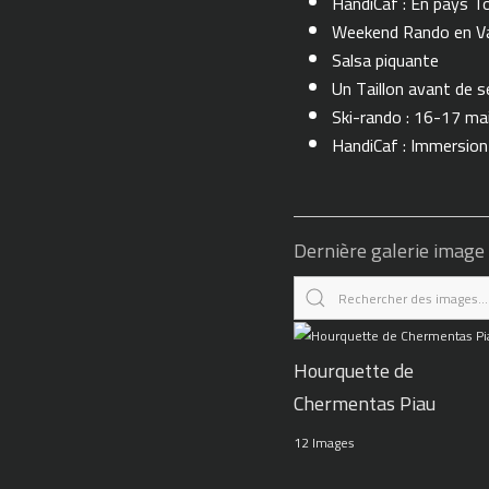
HandiCaf : En pays T
Weekend Rando en Val
Salsa piquante
Un Taillon avant de se 
Ski-rando : 16-17 ma
HandiCaf : Immersio
Dernière galerie image
Hourquette de
Chermentas Piau
12 Images