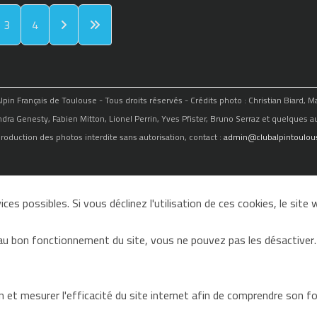
3
4
in Français de Toulouse - Tous droits réservés - Crédits photo : Christian Biard, 
ndra Genesty, Fabien Mitton, Lionel Perrin, Yves Pfister, Bruno Serraz et quelques au
roduction des photos interdite sans autorisation, contact :
admin@clubalpintoulous
ces possibles. Si vous déclinez l'utilisation de ces cookies, le sit
au bon fonctionnement du site, vous ne pouvez pas les désactiver.
on et mesurer l'efficacité du site internet afin de comprendre son 