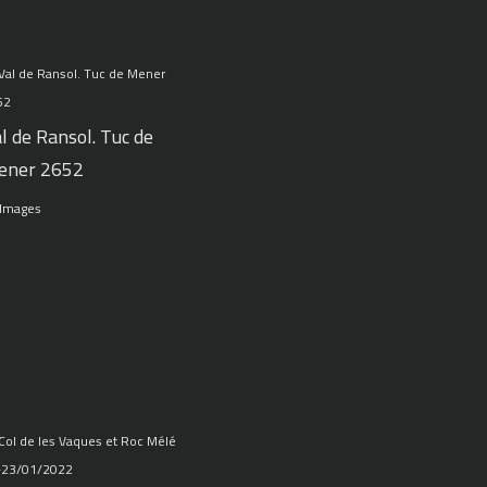
l de Ransol. Tuc de
ener 2652
 Images