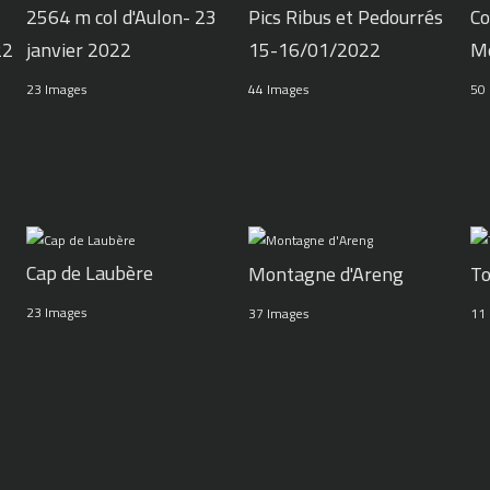
2564 m col d'Aulon- 23
Pics Ribus et Pedourrés
Co
22
janvier 2022
15-16/01/2022
M
23 Images
44 Images
50
Cap de Laubère
Montagne d'Areng
To
23 Images
37 Images
11