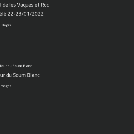
l de les Vaques et Roc
élé 22-23/01/2022
 Images
ur du Soum Blanc
 Images