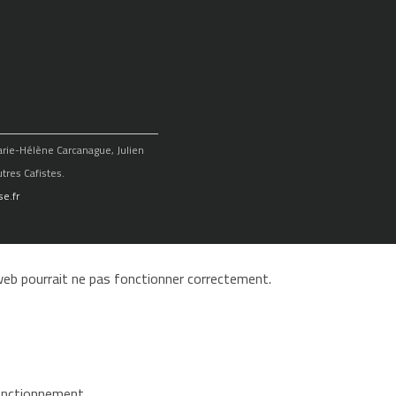
Marie-Hélène Carcanague, Julien
tres Cafistes.
e.fr
e web pourrait ne pas fonctionner correctement.
fonctionnement.