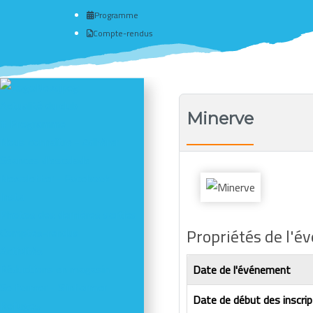
Programme
Compte-rendus
Actualité du club
Minerve
# Programme
Nous connaître - Adhérer
Séances d'escalade
Newsletter - Facebook -
Insta
Photos des dernières sorties
Propriétés de l'
Comptes-rendus
Activités
Réductions en magasin
Date de l'événement
Se former - S'informer
Date de début des inscrip
Refuges