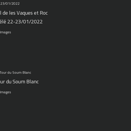
l de les Vaques et Roc
élé 22-23/01/2022
 Images
ur du Soum Blanc
 Images