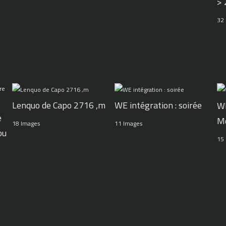
>
32
WE intégration : soirée
Lenquo de Capo 2716 ,m
WE
e
M
11 Images
18 Images
ou
15