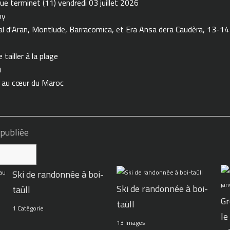
ue terminet (11) vendredi 03 juillet 2026
oy
 d'Aran, Montlude, Barracomica, et Era Ansa dera Caudèra, 13-14
tailler à la plage
i
n au cœur du Maroc
 publiée
Ski de randonnée à boi-
Ski de randonnée à boi-
taüll
Gr
taüll
1 Catégorie
le
13 Images