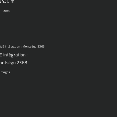
 2430 m
 Images
 intégration :
ontségu 2368
 Images