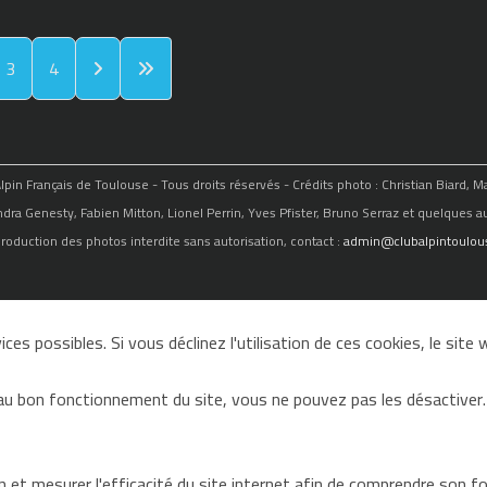
3
4
in Français de Toulouse - Tous droits réservés - Crédits photo : Christian Biard, 
ndra Genesty, Fabien Mitton, Lionel Perrin, Yves Pfister, Bruno Serraz et quelques au
roduction des photos interdite sans autorisation, contact :
admin@clubalpintoulous
ces possibles. Si vous déclinez l'utilisation de ces cookies, le sit
au bon fonctionnement du site, vous ne pouvez pas les désactiver.
on et mesurer l'efficacité du site internet afin de comprendre son 