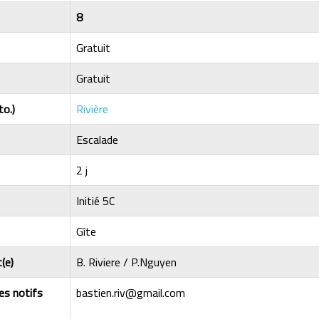
8
Gratuit
Gratuit
to.)
Rivière
Escalade
2 j
Initié 5C
Gîte
(e)
B. Riviere / P.Nguyen
les notifs
bastien.riv@gmail.com