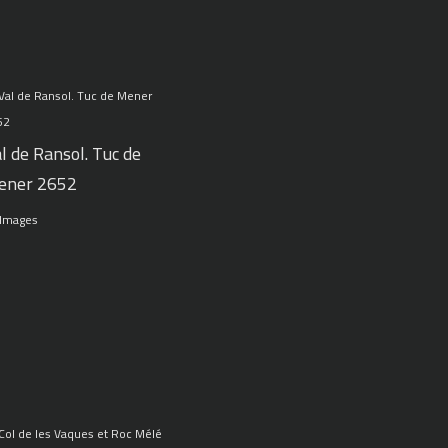
l de Ransol. Tuc de
ener 2652
 Images