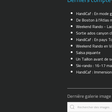
HandiCaf : En mode g
De Boston à l'Atlas m
Weekend Rando - Lac 
Sortie ados canyon cl
HandiCaf : En pays T
Weekend Rando en Val
Salsa piquante
Un Taillon avant de se 
Ski-rando : 16-17 ma
HandiCaf : Immersio
Dernière galerie image