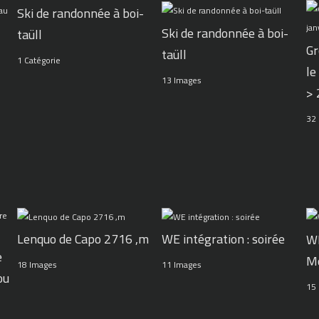
Ski de randonnée à boi-
Ski de randonnée à boi-
taüll
Gr
taüll
1 Catégorie
le
13 Images
>
32
WE intégration : soirée
Lenquo de Capo 2716 ,m
WE
e
M
11 Images
18 Images
ou
15