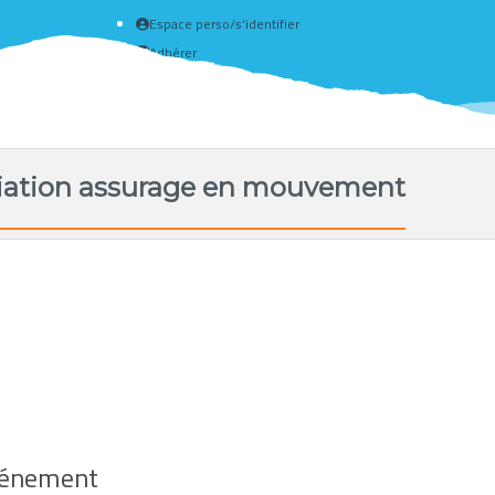
Espace perso/s'identifier
Adhérer
Créer un compte
tiation assurage en mouvement
événement