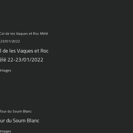
l de les Vaques et Roc
élé 22-23/01/2022
 Images
ur du Soum Blanc
 Images