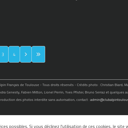
3
4
in Français de Toulouse - Tous droits réservés - Crédits photo : Christian Biard, 
ndra Genesty, Fabien Mitton, Lionel Perrin, Yves Pfister, Bruno Serraz et quelques au
roduction des photos interdite sans autorisation, contact :
admin@clubalpintoulous
ces possibles. Si vous déclinez l'utilisation de ces cookies, le sit