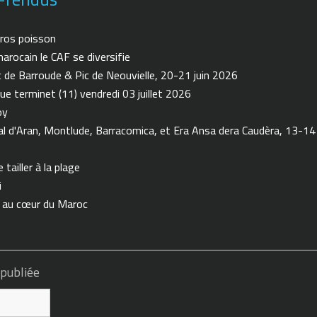
ros poisson
arocain le CAF se diversifie
de Barroude & Pic de Neouvielle, 20-21 juin 2026
ue terminet (11) vendredi 03 juillet 2026
oy
 d'Aran, Montlude, Barracomica, et Era Ansa dera Caudèra, 13-14
tailler à la plage
i
n au cœur du Maroc
 publiée