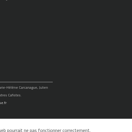
Marie-Hélène Carcanague, Julien
tres Cafistes.
e.fr
e web pourrait ne pas fonctionner correctement.