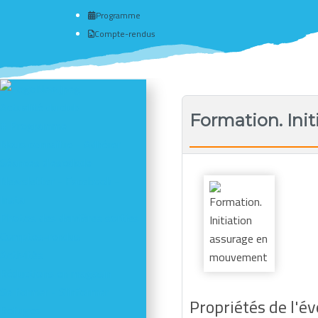
Programme
Compte-rendus
Actualité du club
Formation. Ini
# Programme
Nous connaître - Adhérer
Séances d'escalade
Newsletter - Facebook -
Insta
Photos des dernières sorties
Comptes-rendus
Activités
Réductions en magasin
Se former - S'informer
Propriétés de l'
Refuges