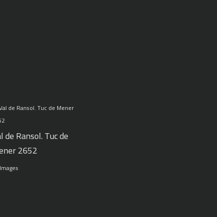
l de Ransol. Tuc de
ener 2652
 Images