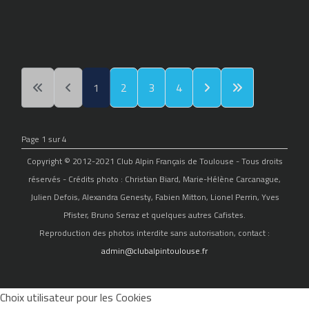
1
2
3
4
Page 1 sur 4
Copyright © 2012-2021 Club Alpin Français de Toulouse - Tous droits
réservés - Crédits photo : Christian Biard, Marie-Hélène Carcanague,
Julien Defois, Alexandra Genesty, Fabien Mitton, Lionel Perrin, Yves
Pfister, Bruno Serraz et quelques autres Cafistes.
Reproduction des photos interdite sans autorisation, contact :
admin@clubalpintoulouse.fr
Choix utilisateur pour les Cookies