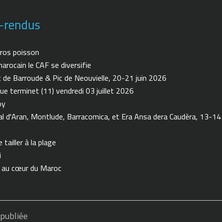
-rendus
ros poisson
arocain le CAF se diversifie
de Barroude & Pic de Neouvielle, 20-21 juin 2026
ue terminet (11) vendredi 03 juillet 2026
oy
 d'Aran, Montlude, Barracomica, et Era Ansa dera Caudèra, 13-14
tailler à la plage
i
n au cœur du Maroc
 publiée