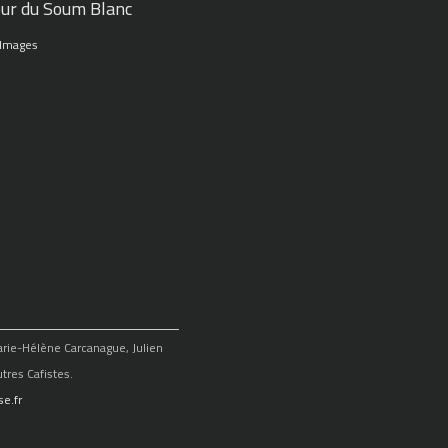
ur du Soum Blanc
 Images
Marie-Hélène Carcanague, Julien
tres Cafistes.
e.fr