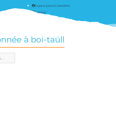
Espace perso/s'identifier
Adhérer
Créer un compte
nnée à boi-taüll