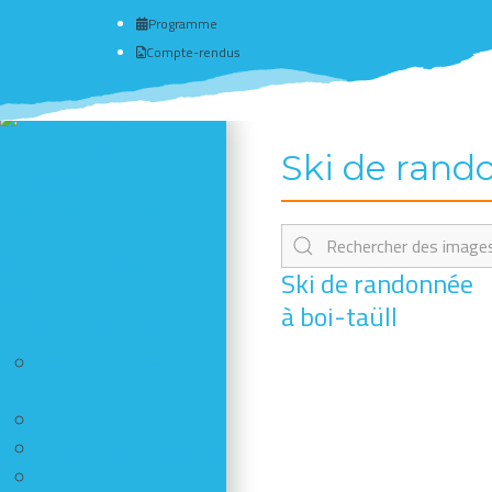
Programme
Compte-rendus
Actualité du club
Ski de rando
# Programme
Nous connaître - Adhérer
Séances d'escalade
Newsletter - Facebook -
Ski de randonnée
Insta
à boi-taüll
Photos des dernières sorties
Comment publier vos
photos
Ski-alpinisme
Randonnées / Raquettes
Escalade