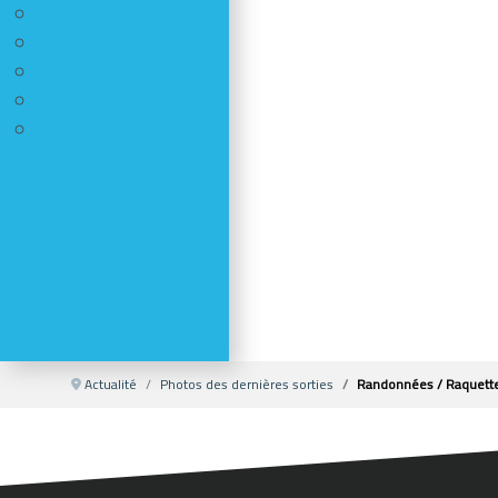
Canyon
HandiCaf
Alpinisme
Vélo de montagne - VTT
Nos plus belles photos
Comptes-rendus
Activités
Réductions en magasin
Se former - S'informer
Refuges
Météo
Webcams
Actualité
Photos des dernières sorties
Randonnées / Raquett