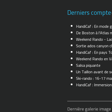
Derniers compte
HandiCaf : En mode g
De Boston à l'Atlas m
Weekend Rando - Lac 
Sortie ados canyon cl
HandiCaf : En pays T
Weekend Rando en Val
Salsa piquante
Un Taillon avant de se 
Ski-rando : 16-17 ma
HandiCaf : Immersio
Dernière galerie image