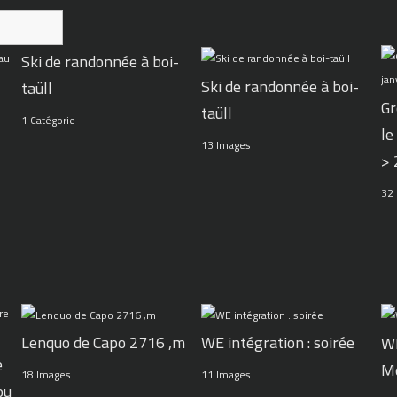
Ski de randonnée à boi-
Ski de randonnée à boi-
taüll
Gr
taüll
1 Catégorie
le
13 Images
>
32
WE intégration : soirée
Lenquo de Capo 2716 ,m
WE
e
M
11 Images
18 Images
ou