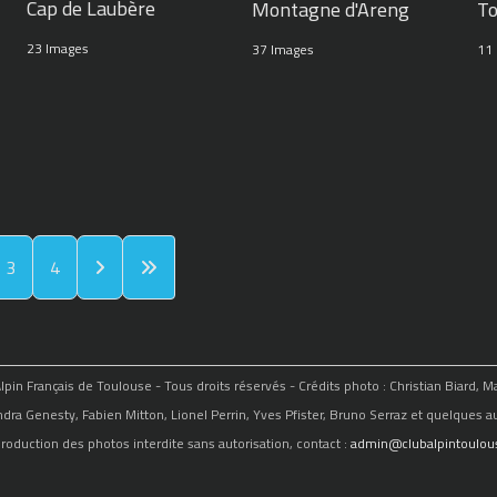
Cap de Laubère
Montagne d'Areng
To
23 Images
37 Images
11
3
4
in Français de Toulouse - Tous droits réservés - Crédits photo : Christian Biard, 
ndra Genesty, Fabien Mitton, Lionel Perrin, Yves Pfister, Bruno Serraz et quelques au
roduction des photos interdite sans autorisation, contact :
admin@clubalpintoulous