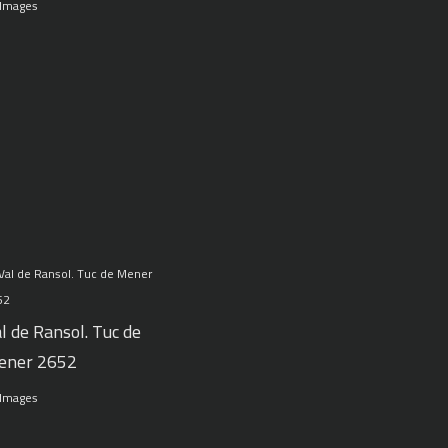
 Images
l de Ransol. Tuc de
ener 2652
 Images