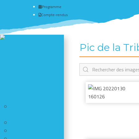
Programme
Compte-rendus
Pic de la T
Actualité du club
# Programme
Nous connaître - Adhérer
Séances d'escalade
Newsletter - Facebook -
Insta
Photos des dernières sorties
Comment publier vos
photos
Ski-alpinisme
Randonnées / Raquettes