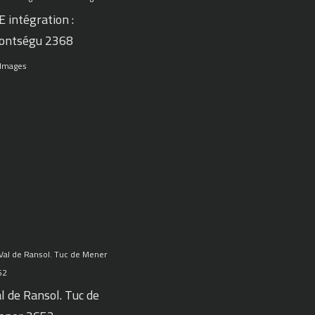
 intégration :
ontségu 2368
 Images
l de Ransol. Tuc de