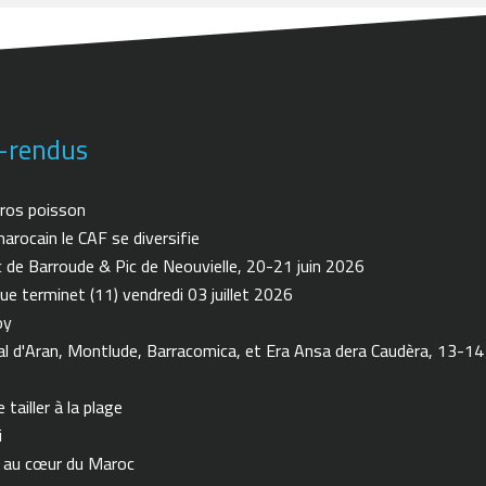
-rendus
ros poisson
arocain le CAF se diversifie
de Barroude & Pic de Neouvielle, 20-21 juin 2026
ue terminet (11) vendredi 03 juillet 2026
oy
 d'Aran, Montlude, Barracomica, et Era Ansa dera Caudèra, 13-14
tailler à la plage
i
n au cœur du Maroc