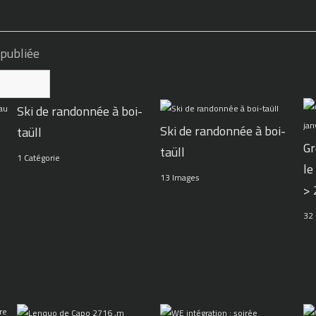
 publiée
Ski de randonnée à boi-
Ski de randonnée à boi-
taüll
Gr
taüll
1 Catégorie
le
13 Images
>
32