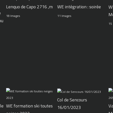
WE intégration : soirée
Lenquo de Capo 2716 ,m
WE
e
M
11 Images
18 Images
ou
15
Col de Sencours
le
WE formation ski toutes
Va
16/01/2023