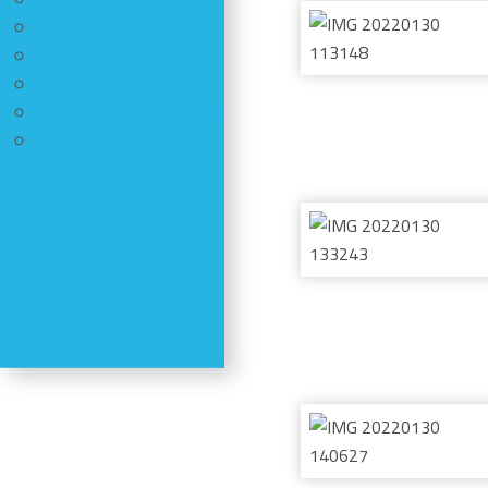
Escalade
Canyon
HandiCaf
Alpinisme
Vélo de montagne - VTT
Nos plus belles photos
Comptes-rendus
Activités
Réductions en magasin
Se former - S'informer
Refuges
Météo
Webcams