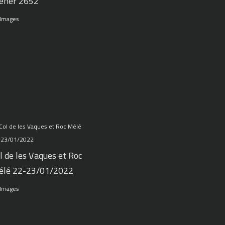
ener 2652
 Images
l de les Vaques et Roc
élé 22-23/01/2022
 Images