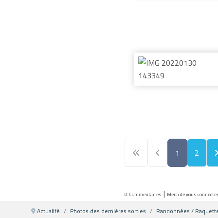
1
2
|
0
Commentaires
Merci de vous connecte
Actualité
Photos des dernières sorties
Randonnées / Raquett