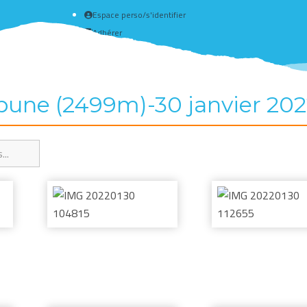
Espace perso/s'identifier
Adhérer
Créer un compte
ribune (2499m)-30 janvier 20