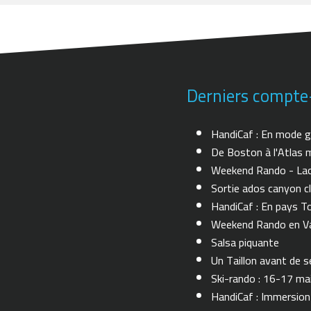
Derniers compte
HandiCaf : En mode g
De Boston à l'Atlas m
Weekend Rando - Lac 
Sortie ados canyon cl
HandiCaf : En pays T
Weekend Rando en Val
Salsa piquante
Un Taillon avant de se 
Ski-rando : 16-17 ma
HandiCaf : Immersio