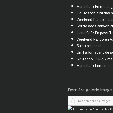
HandiCaf : En mode g
De Boston à l'Atlas m
Weekend Rando - Lac 
Sortie ados canyon cl
HandiCaf : En pays T
Weekend Rando en Val
Salsa piquante
Un Taillon avant de se 
Ski-rando : 16-17 ma
HandiCaf : Immersio
Dernière galerie image