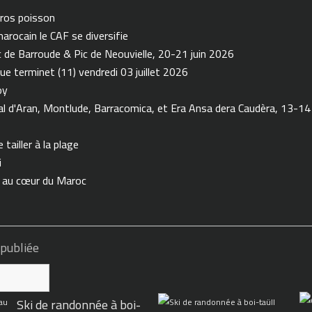
ros poisson
arocain le CAF se diversifie
de Barroude & Pic de Neouvielle, 20-21 juin 2026
ue terminet (11) vendredi 03 juillet 2026
oy
 d'Aran, Montlude, Barracomica, et Era Ansa dera Caudèra, 13-14
tailler à la plage
i
n au cœur du Maroc
 publiée
Ski de randonnée à boi-