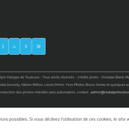
3
4
in Français de Toulouse - Tous droits réservés - Crédits photo : Christian Biard, 
ndra Genesty, Fabien Mitton, Lionel Perrin, Yves Pfister, Bruno Serraz et quelques au
roduction des photos interdite sans autorisation, contact :
admin@clubalpintoulous
ces possibles. Si vous déclinez l'utilisation de ces cookies, le sit