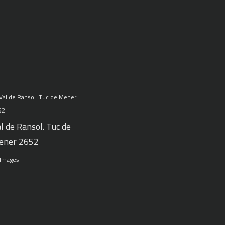
l de Ransol. Tuc de
ener 2652
 Images