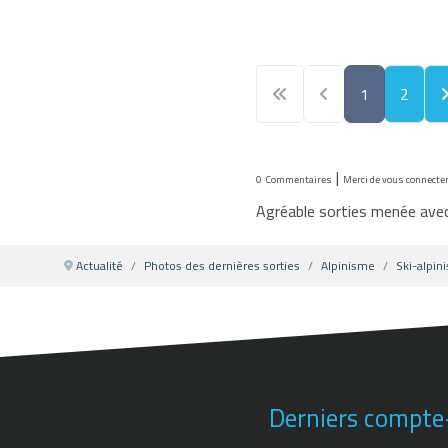
1
2
|
0
Commentaires
Merci de vous connecte
Agréable sorties menée avec
Actualité
Photos des dernières sorties
Alpinisme
Ski-alpin
Derniers compte