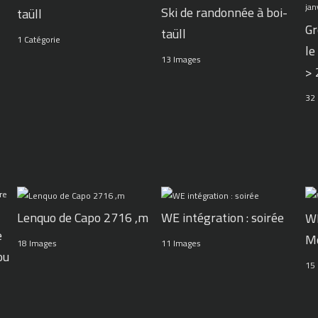
Ski de randonnée à boi-
taüll
Gr
taüll
1 Catégorie
le
13 Images
>
32
WE intégration : soirée
Lenquo de Capo 2716 ,m
WE
e
M
11 Images
18 Images
ou
15