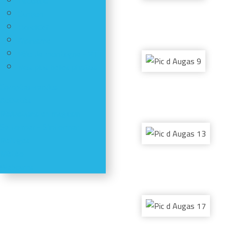
Escalade
Canyon
HandiCaf
Alpinisme
Vélo de montagne - VTT
Nos plus belles photos
Comptes-rendus
Activités
Réductions en magasin
Se former - S'informer
Refuges
Météo
Webcams