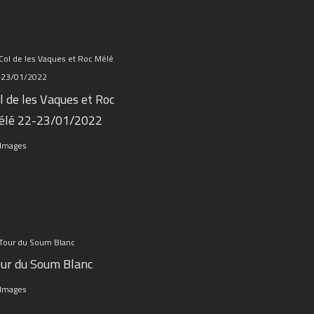
l de les Vaques et Roc
élé 22-23/01/2022
 Images
ur du Soum Blanc
 Images