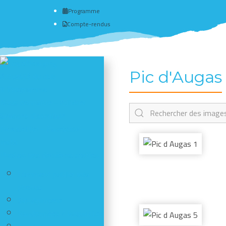
Programme
Compte-rendus
Pic d'Augas
Actualité du club
# Programme
Nous connaître - Adhérer
Séances d'escalade
Newsletter - Facebook -
Insta
Photos des dernières sorties
Comment publier vos
photos
Ski-alpinisme
Randonnées / Raquettes