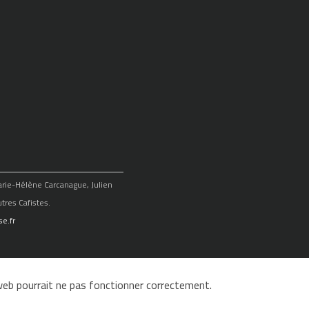
Marie-Hélène Carcanague, Julien
tres Cafistes.
e.fr
e web pourrait ne pas fonctionner correctement.