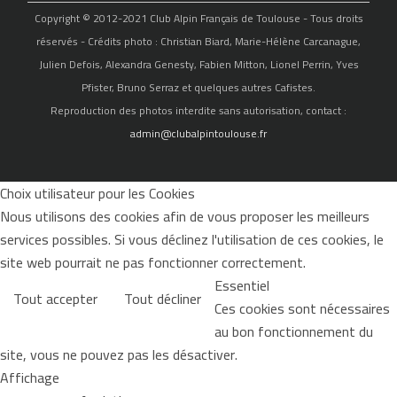
Copyright © 2012-2021 Club Alpin Français de Toulouse - Tous droits
réservés - Crédits photo : Christian Biard, Marie-Hélène Carcanague,
Julien Defois, Alexandra Genesty, Fabien Mitton, Lionel Perrin, Yves
Pfister, Bruno Serraz et quelques autres Cafistes.
Reproduction des photos interdite sans autorisation, contact :
admin@clubalpintoulouse.fr
Choix utilisateur pour les Cookies
Nous utilisons des cookies afin de vous proposer les meilleurs
services possibles. Si vous déclinez l'utilisation de ces cookies, le
site web pourrait ne pas fonctionner correctement.
Essentiel
Tout accepter
Tout décliner
Ces cookies sont nécessaires
au bon fonctionnement du
site, vous ne pouvez pas les désactiver.
Affichage