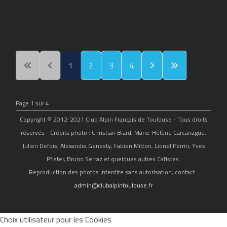
1
2
3
4
Page 1 sur 4
Copyright © 2012-2021 Club Alpin Français de Toulouse - Tous droits
réservés - Crédits photo : Christian Biard, Marie-Hélène Carcanague,
Julien Defois, Alexandra Genesty, Fabien Mitton, Lionel Perrin, Yves
Pfister, Bruno Serraz et quelques autres Cafistes.
Reproduction des photos interdite sans autorisation, contact :
admin@clubalpintoulouse.fr
Choix utilisateur pour les Cookies