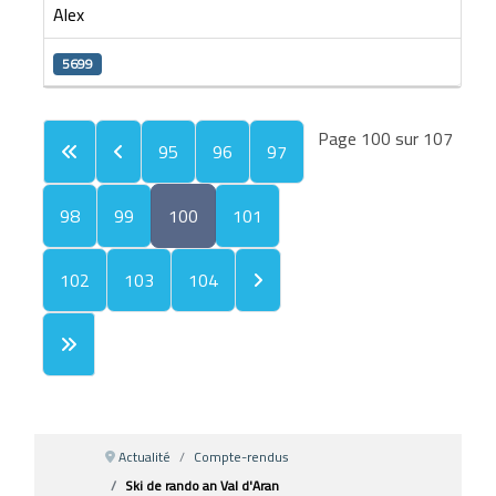
Alex
5699
Page 100 sur 107
95
96
97
98
99
100
101
102
103
104
Actualité
Compte-rendus
Ski de rando an Val d'Aran