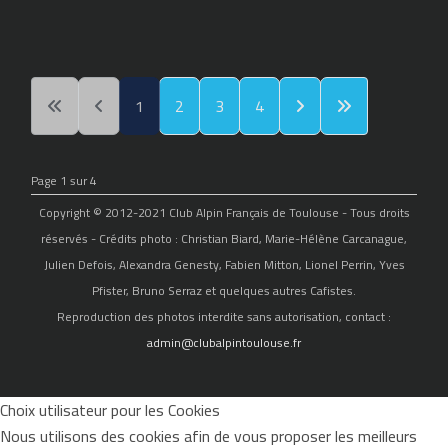
1
2
3
4
Page 1 sur 4
Copyright © 2012-2021 Club Alpin Français de Toulouse - Tous droits
réservés - Crédits photo : Christian Biard, Marie-Hélène Carcanague,
Julien Defois, Alexandra Genesty, Fabien Mitton, Lionel Perrin, Yves
Pfister, Bruno Serraz et quelques autres Cafistes.
Reproduction des photos interdite sans autorisation, contact :
admin@clubalpintoulouse.fr
Choix utilisateur pour les Cookies
Nous utilisons des cookies afin de vous proposer les meilleurs