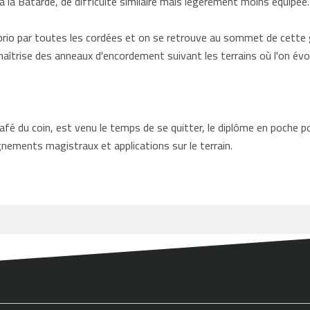
à la Bâtarde, de difficulté similaire mais légèrement moins équipée.
io par toutes les cordées et on se retrouve au sommet de cette gr
îtrise des anneaux d'encordement suivant les terrains où l'on évo
café du coin, est venu le temps de se quitter, le diplôme en poche p
gnements magistraux et applications sur le terrain.