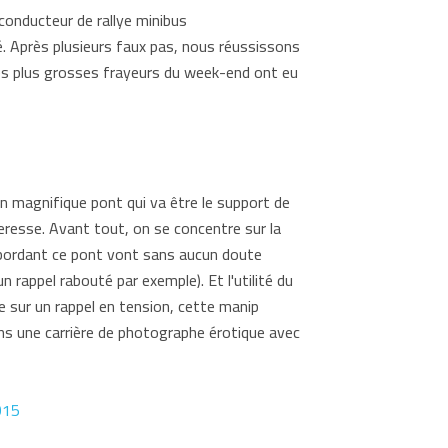
conducteur de rallye minibus
té. Après plusieurs faux pas, nous réussissons
es plus grosses frayeurs du week-end ont eu
n magnifique pont qui va être le support de
eresse. Avant tout, on se concentre sur la
e bordant ce pont vont sans aucun doute
 rappel rabouté par exemple). Et l'utilité du
e sur un rappel en tension, cette manip
ns une carrière de photographe érotique avec
015