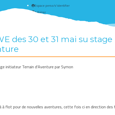
Espace perso/s'identifier
Adhérer
Créer un compte
 des 30 et 31 mai su stage i
nture
e initiateur Terrain d'Aventure par Symon
là à flot pour de nouvelles aventures, cette fois ci en direction d