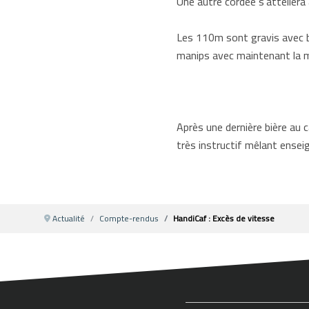
Une autre cordée s’attellera 
Les 110m sont gravis avec br
manips avec maintenant la ma
Après une dernière bière au 
très instructif mêlant ensei
Actualité
Compte-rendus
HandiCaf : Excès de vitesse