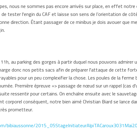
pes, nous ne sommes pas encore arrivés sur place, en effet notre 
 de tester l'engin du CAF et laisse son sens de l’orientation de cô
onne direction. Étant passager de ce minibus je dois avouer que m
in.
 11h, au parking des gorges à partir duquel nous pouvons admirer u
rge donc nos petits sacs afin de préparer l'attaque de cette fort
rayables pour un peu complexifier la chose. Les poules de la ferm
ournée. Première épreuve => passage de nœud sur un rappel (cas d'un
 suite ressentir pour certains. On enchaîne ensuite avec le sauvetag
 corporel conséquent, notre bien aimé Christian Biard se lance da
très prometteur.
com/bibiaussonne/2015_05StageInitiateurAlpiTACaroux3031Mai2