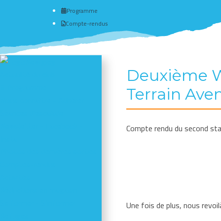
Programme
Compte-rendus
Deuxième WE
Actualité du club
# Programme
Terrain Ave
Nous connaître - Adhérer
Séances d'escalade
Newsletter - Facebook -
Compte rendu du second stag
Insta
Photos des dernières sorties
Comptes-rendus
Activités
Réductions en magasin
Se former - S'informer
Une fois de plus, nous revoi
Refuges