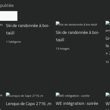
 publiée
Ski de randonnée à boi-
Ski de randonnée à boi-
taüll
Gr
taüll
1 Catégorie
le
13 Images
>
32
WE intégration : soirée
Lenquo de Capo 2716 ,m
WE
e