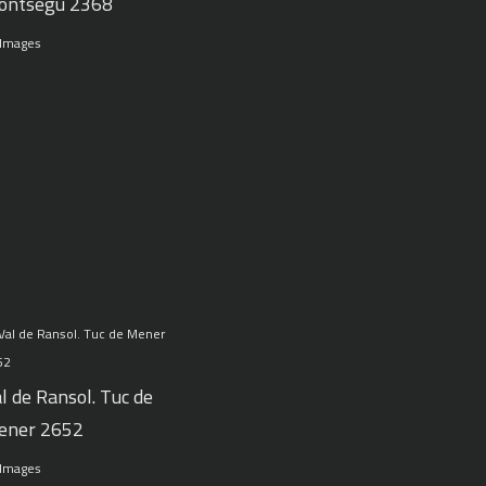
ontségu 2368
 Images
l de Ransol. Tuc de
ener 2652
 Images