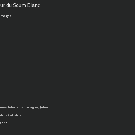
ur du Soum Blanc
 Images
Marie-Hélène Carcanague, Julien
tres Cafistes.
e.fr