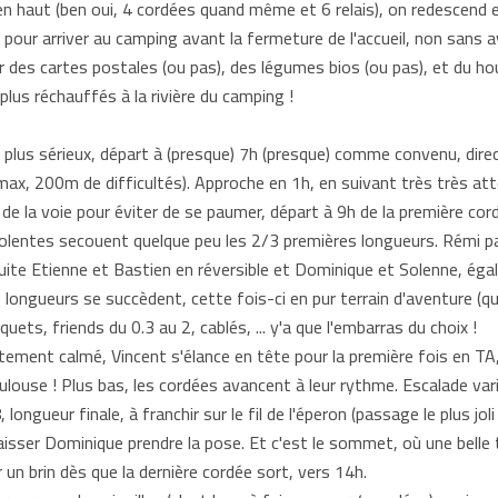
 en haut (ben oui, 4 cordées quand même et 6 relais), on redescend 
 pour arriver au camping avant la fermeture de l'accueil, non sans av
er des cartes postales (ou pas), des légumes bios (ou pas), et du houb
plus réchauffés à la rivière du camping !
lus sérieux, départ à (presque) 7h (presque) comme convenu, direc
max, 200m de difficultés). Approche en 1h, en suivant très très att
d de la voie pour éviter de se paumer, départ à 9h de la première co
olentes secouent quelque peu les 2/3 premières longueurs. Rémi pa
suite Etienne et Bastien en réversible et Dominique et Solenne, ég
 longueurs se succèdent, cette fois-ci en pur terrain d'aventure (qu
écquets, friends du 0.3 au 2, cablés, ... y'a que l'embarras du choix !
ement calmé, Vincent s'élance en tête pour la première fois en TA, i
use ! Plus bas, les cordées avancent à leur rythme. Escalade variée
, longueur finale, à franchir sur le fil de l'éperon (passage le plus jol
aisser Dominique prendre la pose. Et c'est le sommet, où une bell
un brin dès que la dernière cordée sort, vers 14h.