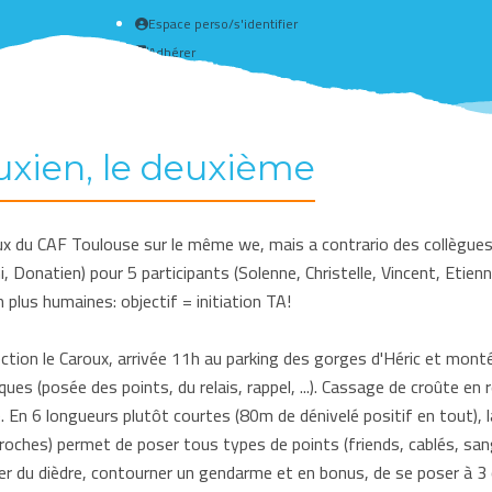
Espace perso/s'identifier
Adhérer
Créer un compte
xien, le deuxième
x du CAF Toulouse sur le même we, mais a contrario des collègues 
 Donatien) pour 5 participants (Solenne, Christelle, Vincent, Etien
plus humaines: objectif = initiation TA!
ction le Caroux, arrivée 11h au parking des gorges d'Héric et mont
ues (posée des points, du relais, rappel, ...). Cassage de croûte en r
. En 6 longueurs plutôt courtes (80m de dénivelé positif en tout)
ches) permet de poser tous types de points (friends, cablés, sangles
r du dièdre, contourner un gendarme et en bonus, de se poser à 3 co