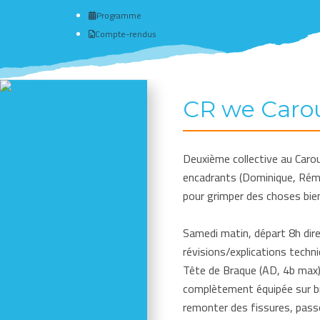
Programme
Compte-rendus
CR we Carou
Actualité du club
# Programme
Nous connaître - Adhérer
Deuxième collective au Carou
Séances d'escalade
encadrants (Dominique, Rémi,
Newsletter - Facebook -
pour grimper des choses bien 
Insta
Photos des dernières sorties
Samedi matin, départ 8h dire
Comptes-rendus
révisions/explications techniq
Activités
Tête de Braque (AD, 4b max)
Réductions en magasin
complètement équipée sur bro
Se former - S'informer
remonter des fissures, passe
Refuges