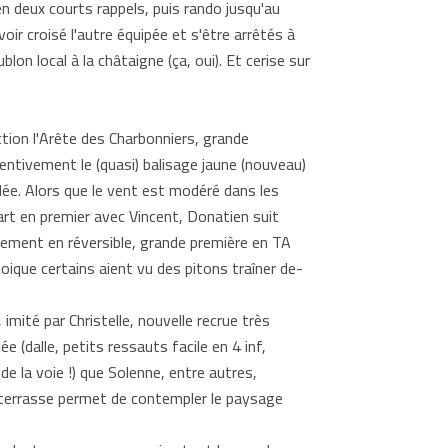
en deux courts rappels, puis rando jusqu'au
oir croisé l'autre équipée et s'être arrêtés à
lon local à la châtaigne (ça, oui). Et cerise sur
tion l'Arête des Charbonniers, grande
entivement le (quasi) balisage jaune (nouveau)
rdée. Alors que le vent est modéré dans les
rt en premier avec Vincent, Donatien suit
alement en réversible, grande première en TA
oique certains aient vu des pitons traîner de-
mité par Christelle, nouvelle recrue très
 (dalle, petits ressauts facile en 4 inf,
i de la voie !) que Solenne, entre autres,
e terrasse permet de contempler le paysage