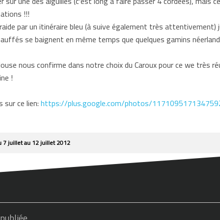
er sur une des aiguilles (c'est long à faire passer 4 cordées), mais
ations !!!
aide par un itinéraire bleu (à suive également très attentivement) 
chauffés se baignent en même temps que quelques gamins néerland
ulouse nous confirme dans notre choix du Caroux pour ce we très réu
ne !
 sur ce lien:
https://plus.google.com/photos/1171095171347
 juillet au 12 juillet 2012
 publiée