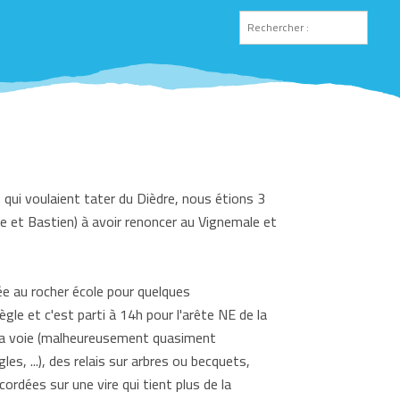
qui voulaient tater du Dièdre, nous étions 3
ne et Bastien) à avoir renoncer au Vignemale et
ée au rocher école pour quelques
ègle et c'est parti à 14h pour l'arête NE de la
, la voie (malheureusement quasiment
, ...), des relais sur arbres ou becquets,
rdées sur une vire qui tient plus de la