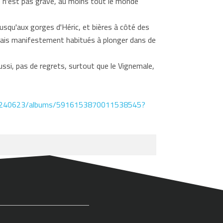
 ce n'est pas grave, au moins tout le monde
jusqu'aux gorges d'Héric, et bières à côté des
ais manifestement habitués à plonger dans de
ssi, pas de regrets, surtout que le Vignemale,
59240623/albums/5916153870011538545?