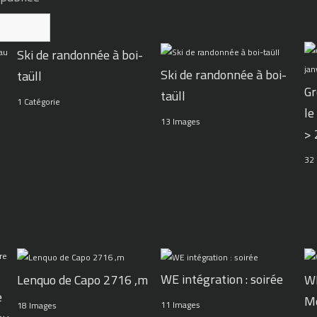
Ski de randonnée à boi-
Ski de randonnée à boi-
taüll
Gr
taüll
1 Catégorie
le
13 Images
>
32
WE intégration : soirée
Lenquo de Capo 2716 ,m
WE
e
M
11 Images
18 Images