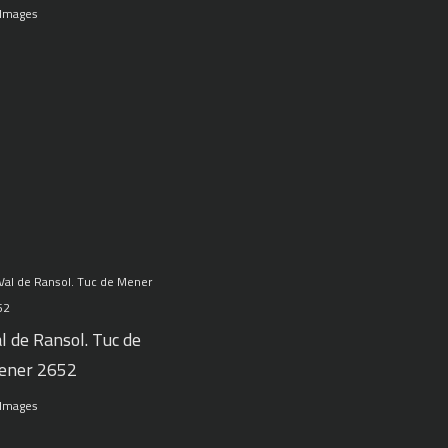
 Images
l de Ransol. Tuc de
ener 2652
 Images