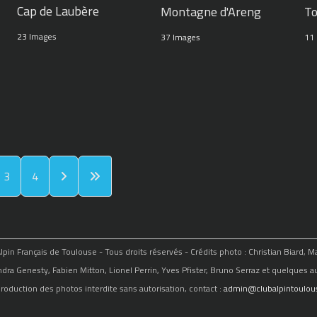
Cap de Laubère
Montagne d'Areng
To
23 Images
37 Images
11
3
4
in Français de Toulouse - Tous droits réservés - Crédits photo : Christian Biard, 
ndra Genesty, Fabien Mitton, Lionel Perrin, Yves Pfister, Bruno Serraz et quelques au
roduction des photos interdite sans autorisation, contact :
admin@clubalpintoulous