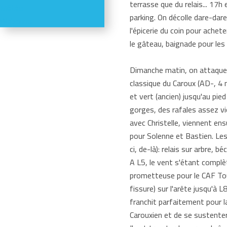
terrasse que du relais... 17h
Météo
parking. On décolle dare-dare
Webcams
l'épicerie du coin pour achet
le gâteau, baignade pour les 
Dimanche matin, on attaque p
classique du Caroux (AD-, 4 
et vert (ancien) jusqu'au pie
gorges, des rafales assez vi
avec Christelle, viennent en
pour Solenne et Bastien. Les
ci, de-là): relais sur arbre, b
A L5, le vent s'étant complèt
prometteuse pour le CAF Toulo
fissure) sur l'arête jusqu'à L8
franchit parfaitement pour l
Carouxien et de se sustenter 