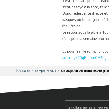
Il est trop tard pour enchaîn
s'est essayé à la tête, félicit
Donc, redescente directe et r
vasques où les toujours ré
l'eau froide.
Le retour sous la pluie à To
c'est pour la semaine prochai
Et pour finir, le roman photos
authkey=COqF---snOH2bg
Actualité
Compte-rendus
CR Stage Ado Alpinisme en Ariège du 7
Dernière galerie image