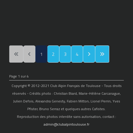
1
2
3
4
Page 1 sur 4
Copyright © 2012-2021 Club Alpin Français de Toulouse - Tous droits
réservés - Crédits photo : Christian Biard, Marie-Hélène Carcanague,
Julien Defois, Alexandra Genesty, Fabien Mitton, Lionel Perrin, Yves
Pfister, Bruno Serraz et quelques autres Cafistes.
Reproduction des photos interdite sans autorisation, contact :
admin@clubalpintoulouse.fr