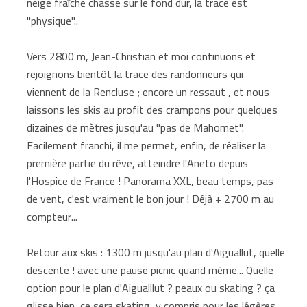
neige fraîche chasse sur le fond dur, la trace est
"physique"..
Vers 2800 m, Jean-Christian et moi continuons et
rejoignons bientôt la trace des randonneurs qui
viennent de la Rencluse ; encore un ressaut , et nous
laissons les skis au profit des crampons pour quelques
dizaines de mètres jusqu'au "pas de Mahomet".
Facilement franchi, il me permet, enfin, de réaliser la
première partie du rêve, atteindre l'Aneto depuis
l'Hospice de France ! Panorama XXL, beau temps, pas
de vent, c'est vraiment le bon jour ! Déjà + 2700 m au
compteur...
Retour aux skis : 1300 m jusqu'au plan d'Aiguallut, quelle
descente ! avec une pause picnic quand même... Quelle
option pour le plan d'Aigualllut ? peaux ou skating ? ça
glisse bien, ce sera skating, y compris pour les légères