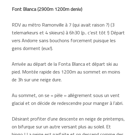
Font Blanca (2900m 1200m deniv)
RDV au métro Ramonville à 7 (qui avait raison ?) (3
telemarkeurs et 4 skieurs) à 6h30 (p.. c’est tôt !) Départ
vers Andorre sans bouchons forcement puisque les
gens dorment (eux!).
Arrivée au départ de la Fonta Blanca et départ ski au
pied. Montée rapide des 1200m au sommet en moins
de 3h sur une neige dure.
Au sommet, on se « pèle » allégrement sous un vent
glacial et on décide de redescendre pour manger à l’abri.
Désirant profiter d’une descente en neige de printemps,
on bifurque sur un autre versant plus au soleil. Et
bingo ! La neige est parfaite et on descend comme des