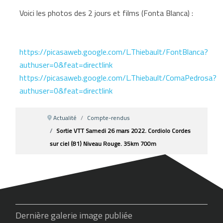
Voici les photos des 2 jours et films (Fonta Blanca) :
https://picasaweb.google.com/L.Thiebault/FontBlanca?
authuser=0&feat=directlink
https://picasaweb.google.com/L.Thiebault/ComaPedrosa?
authuser=0&feat=directlink
Actualité
Compte-rendus
Sortie VTT Samedi 26 mars 2022. Cordiolo Cordes
sur ciel (81) Niveau Rouge. 35km 700m
Dernière galerie image publiée