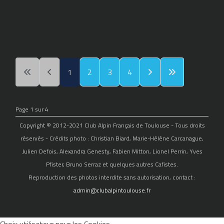
1
2
3
4
Page 1 sur 4
Copyright © 2012-2021 Club Alpin Français de Toulouse - Tous droits
réservés - Crédits photo : Christian Biard, Marie-Hélène Carcanague,
Julien Defois, Alexandra Genesty, Fabien Mitton, Lionel Perrin, Yves
Pfister, Bruno Serraz et quelques autres Cafistes.
Reproduction des photos interdite sans autorisation, contact :
admin@clubalpintoulouse.fr