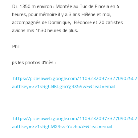
D+ 1350 m environ : Montée au Tuc de Pincela en 4
heures, pour mémoire il y a 3 ans Hélène et moi,
accompagnés de Dominique, Eléonore et 20 cafistes
avions mis 1h30 heures de plus.
Phil
ps les photos d'Iñès :
https://picasaweb.google.com/110323209733270902502
authkey=Gv1sRgCNKLgI6Yg9X59wE&feat=email
https://picasaweb.google.com/110323209733270902502/
authkey=Gv1sRgCMX9ss-Yov6riAE&feat=email