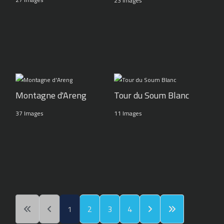
23 Images
Montagne d'Areng
Tour du Soum Blanc
37 Images
11 Images
1
2
3
4