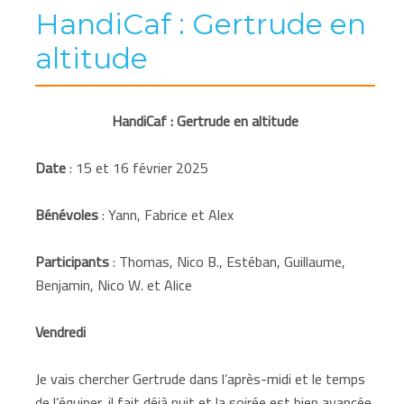
HandiCaf : Gertrude en
altitude
HandiCaf : Gertrude en altitude
Date
: 15 et 16 février 2025
Bénévoles
: Yann, Fabrice et Alex
Participants
: Thomas, Nico B., Estéban, Guillaume,
Benjamin, Nico W. et Alice
Vendredi
Je vais chercher Gertrude dans l’après-midi et le temps
de l’équiper, il fait déjà nuit et la soirée est bien avancée.