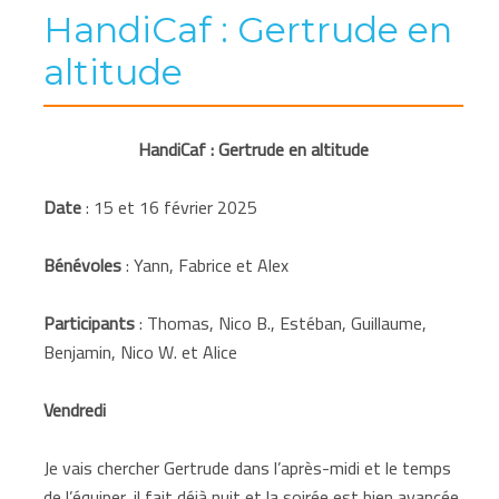
HandiCaf : Gertrude en
altitude
HandiCaf : Gertrude en altitude
Date
: 15 et 16 février 2025
Bénévoles
: Yann, Fabrice et Alex
Participants
: Thomas, Nico B., Estéban, Guillaume,
Benjamin, Nico W. et Alice
Vendredi
Je vais chercher Gertrude dans l’après-midi et le temps
de l’équiper, il fait déjà nuit et la soirée est bien avancée.