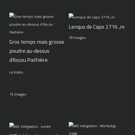
Lenquo de Capo 2716 ,m
18 Images
Gros temps mais grosse
poudre au-dessus
d'Ascou Pailhière
La Vidéo :
15 Images