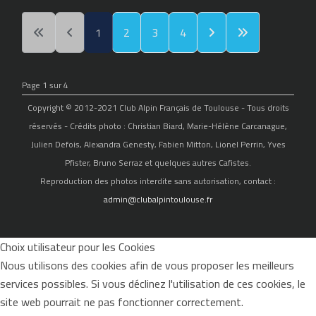
1
2
3
4
Page 1 sur 4
Copyright © 2012-2021 Club Alpin Français de Toulouse - Tous droits
réservés - Crédits photo : Christian Biard, Marie-Hélène Carcanague,
Julien Defois, Alexandra Genesty, Fabien Mitton, Lionel Perrin, Yves
Pfister, Bruno Serraz et quelques autres Cafistes.
Reproduction des photos interdite sans autorisation, contact :
admin@clubalpintoulouse.fr
Choix utilisateur pour les Cookies
Nous utilisons des cookies afin de vous proposer les meilleurs
services possibles. Si vous déclinez l'utilisation de ces cookies, le
site web pourrait ne pas fonctionner correctement.