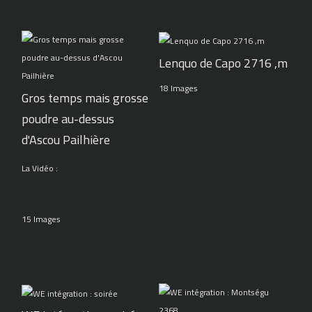
Lenquo de Capo 2716 ,m
18 Images
Gros temps mais grosse
poudre au-dessus
d'Ascou Pailhière
La Vidéo :
15 Images